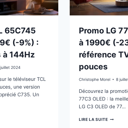
L 65C745
Promo LG 7
9€ (-9%) :
à 1990€ (-23
 à 144Hz
référence T
pouces
 juillet 2024
ur le téléviseur TCL
Christophe Morel
8 juill
ces, une version
Découvrez la promoti
apprécié C735. Un
77C3 OLED : la meille
LG C3 OLED de 77…
MO
PROMO
LIRE LA SUITE
LG
45