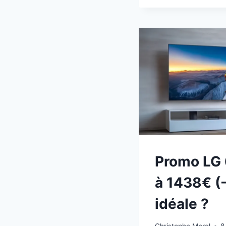
QLED
À
679€
(-9%
:
65
POU
À
144H
Promo LG
à 1438€ (-
idéale ?