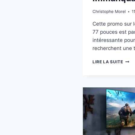
Christophe Morel
1
Cette promo sur
77 pouces est pa
intéressante pour
recherchent une 
PRO
LIRE LA SUITE
LG
77G2
OLED
À
-27%
:
UNE
OFFR
IMM
À
1760