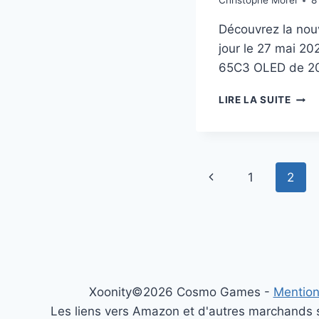
Christophe Morel
8
Découvrez la nou
jour le 27 mai 20
65C3 OLED de 20
PRO
LIRE LA SUITE
LG
65C3
OLED
À
Navigation
1438
Page
1
2
(-20
de
:
précédente
LA
page
TV
IDÉA
?
Xoonity©2026 Cosmo Games -
Mention
Les liens vers Amazon et d'autres marchands so