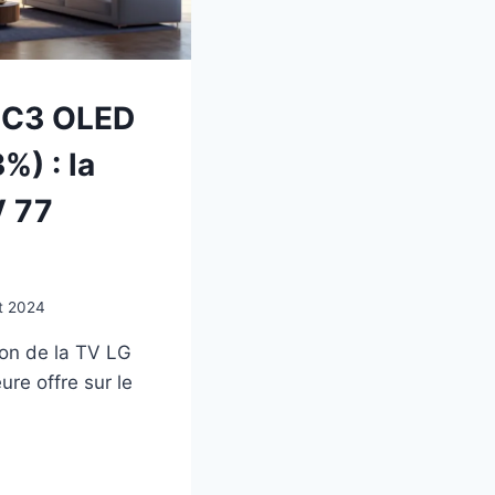
7C3 OLED
%) : la
V 77
et 2024
on de la TV LG
ure offre sur le