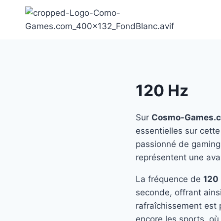
Aller
au
contenu
120 Hz
Sur
Cosmo-Games.
essentielles sur cett
passionné de gaming,
représentent une avan
La fréquence de
120
seconde, offrant ains
rafraîchissement est p
encore les sports, où