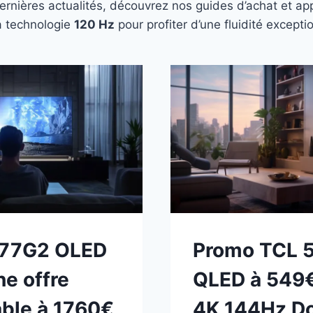
rnières actualités, découvrez nos guides d’achat et app
a technologie
120 Hz
pour profiter d’une fluidité except
 77G2 OLED
Promo TCL 
ne offre
QLED à 549€
ble à 1760€
4K 144Hz Do