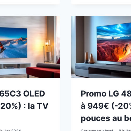
77C3
OLED
À
1990€
)
(-23%)
:
LA
CES
RÉFÉREN
TV
Z
77
POUCES
 65C3 OLED
Promo LG 4
20%) : la TV
à 949€ (-20
pouces au bo