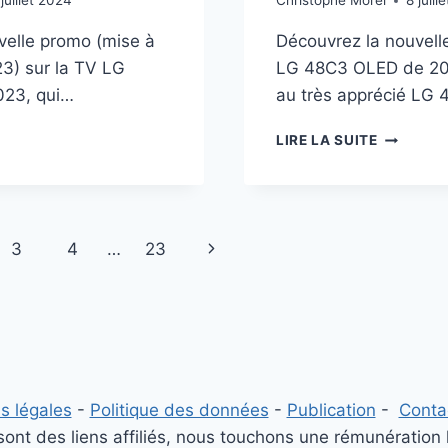
 juillet 2024
Christophe Morel
8 juill
velle promo (mise à
Découvrez la nouvell
23) sur la TV LG
LG 48C3 OLED de 20
23, qui…
au très apprécié LG
MO
PROMO
LIRE LA SUITE
LG
48C3
OLED
À
€
949€
Page
3
4
…
23
%)
(-20%)
:
suivante
48
POUCES
LE
AU
BON
PRIX
s légales
-
Politique des données
-
Publication
-
Conta
?
nt des liens affiliés, nous touchons une rémunération 