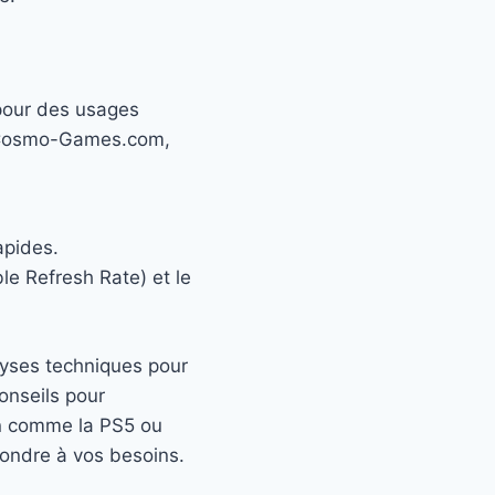
 pour des usages
r Cosmo-Games.com,
apides.
e Refresh Rate) et le
yses techniques pour
onseils pour
on comme la PS5 ou
pondre à vos besoins.