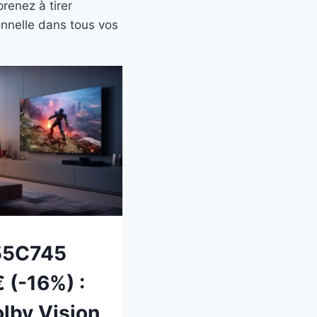
renez à tirer
ionnelle dans tous vos
55C745
 (-16%) :
lby Vision