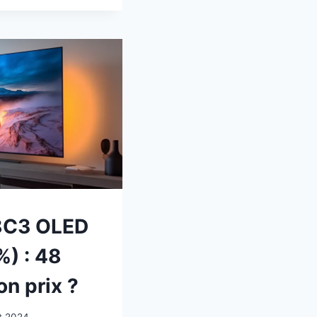
CE
8C3 OLED
%) : 48
n prix ?