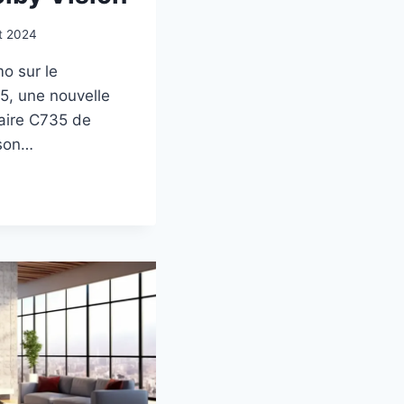
et 2024
o sur le
5, une nouvelle
laire C735 de
 son…