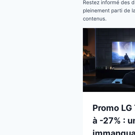
Restez informé des de
pleinement parti de l
contenus.
Promo LG
à -27% : u
immanqua