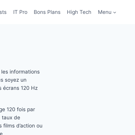
sts
IT Pro
Bons Plans
High Tech
Menu
 les informations
us soyez un
es écrans 120 Hz
ge 120 fois par
e taux de
s films d’action ou
e.