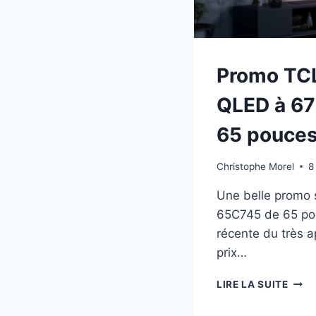
Promo TC
QLED à 67
65 pouces
Christophe Morel
8
Une belle promo s
65C745 de 65 pou
récente du très 
prix…
PRO
LIRE LA SUITE
TCL
65C7