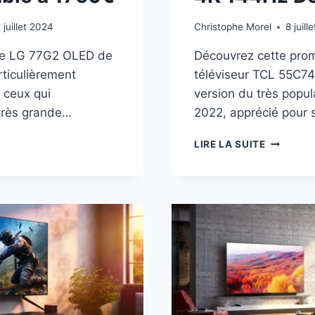
1 juillet 2024
Christophe Morel
8 juill
 le LG 77G2 OLED de
Découvrez cette prom
rticulièrement
téléviseur TCL 55C74
 ceux qui
version du très popu
très grande…
2022, apprécié pour
MO
PROMO
LIRE LA SUITE
TCL
55C745
QLED
À
549€
(-16%)
:
E
4K
ANQUABLE
144HZ
DOLBY
€
VISION