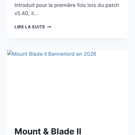
Introduit pour la première fois lors du patch
v5.40, il…
CRAMPONNEUR
LIRE LA SUITE
FORTNITE
:
GUIDE
DE
MAÎTRISE
ET
ANALYSE
DE
LA
META
(ÉDITION
2026)
Mount & Blade II