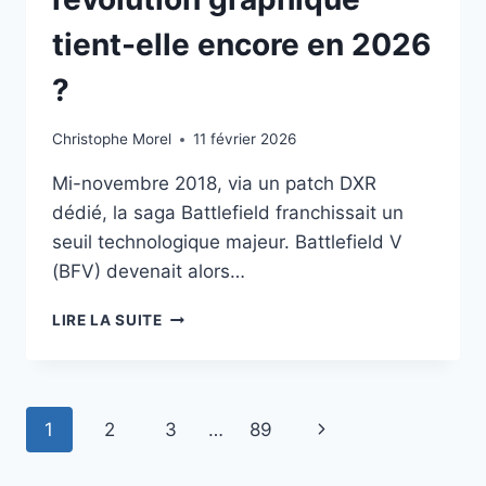
tient-elle encore en 2026
?
Christophe Morel
11 février 2026
Mi-novembre 2018, via un patch DXR
dédié, la saga Battlefield franchissait un
seuil technologique majeur. Battlefield V
(BFV) devenait alors…
BATTLEFIELD
LIRE LA SUITE
V
ET
LE
RAY
Navigation
Page
1
2
3
…
89
TRACING
RTX
de
suivante
: