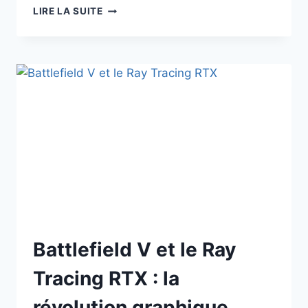
BATTLEFIELD
LIRE LA SUITE
V
:
LE
BILAN
CRITIQUE
D’UNE
RÉCEPTION
MOUVEMENTÉE,
8
ANS
APRÈS
Battlefield V et le Ray
Tracing RTX : la
révolution graphique