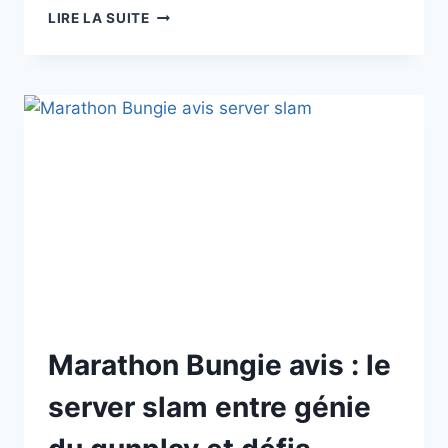
BON
LIRE LA SUITE
PLAN
MANETTE
XBOX
SERIES
X
À
42€
(-18%)
:
XBOX,
PC,
MOBILE
Marathon Bungie avis : le
server slam entre génie