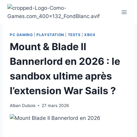
Aller
au
contenu
PC GAMING
|
PLAYSTATION
|
TESTS
|
XBOX
Mount & Blade II
Bannerlord en 2026 : le
sandbox ultime après
l’extension War Sails ?
Alban Dubois
27 mars 2026