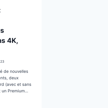
:
s
ns 4K,
023
é de nouvelles
nts, deux
d (avec et sans
et un Premium…