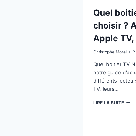
Quel boiti
choisir ? 
Apple TV,
Christophe Morel
2
Quel boitier TV Ne
notre guide d’ach
différents lecteu
TV, leurs…
QUEL
LIRE LA SUITE
BOIT
TV
NETF
CHOI
?