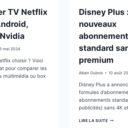
er TV Netflix
Disney Plus 
Android,
nouveaux
 Nvidia
abonnement
standard sa
3 mai 2024
premium
tflix choisir ? Voici
at pour comparer les
Alban Dubois
10 août 2
rs multimédia ou box
Disney Plus a annonc
formules d’abonneme
abonnements standar
IER
publicités) sans 4K 
LIX
SIR
DISNEY
LIRE LA SUITE
PLUS