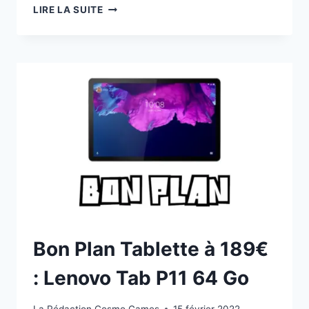
PROMO
LIRE LA SUITE
TABLETTE
LENOVO
TAB
P11
PRO
GEN
2
OLED
À
-28%
À
LA
FNAC
Bon Plan Tablette à 189€
: Lenovo Tab P11 64 Go
La Rédaction Cosmo Games
15 février 2022