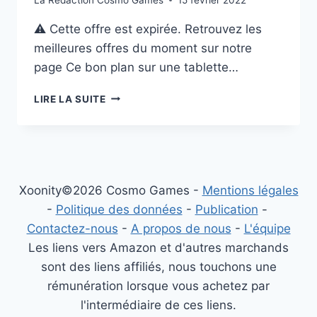
⚠️ Cette offre est expirée. Retrouvez les
meilleures offres du moment sur notre
page Ce bon plan sur une tablette…
BON
LIRE LA SUITE
PLAN
TABLETTE
À
189€
:
LENOVO
Xoonity©2026 Cosmo Games -
Mentions légales
TAB
-
Politique des données
-
Publication
-
P11
Contactez-nous
-
A propos de nous
-
L'équipe
64
GO
Les liens vers Amazon et d'autres marchands
sont des liens affiliés, nous touchons une
rémunération lorsque vous achetez par
l'intermédiaire de ces liens.