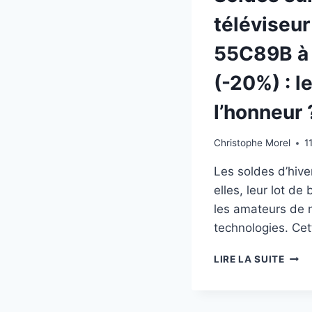
téléviseu
55C89B à
(-20%) : l
l’honneur 
Christophe Morel
1
Les soldes d’hiver
elles, leur lot de
les amateurs de 
technologies. Ce
SOLD
LIRE LA SUITE
SUR
LE
TÉLÉ