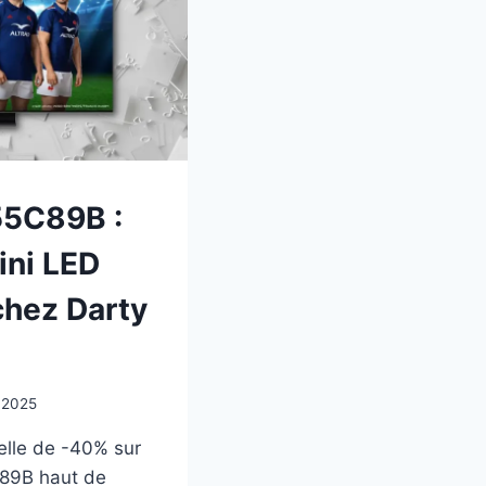
55C89B :
ini LED
chez Darty
l 2025
elle de -40% sur
C89B haut de