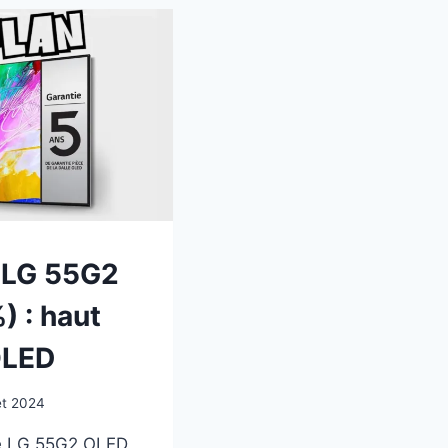
 LG 55G2
) : haut
OLED
let 2024
le LG 55G2 OLED