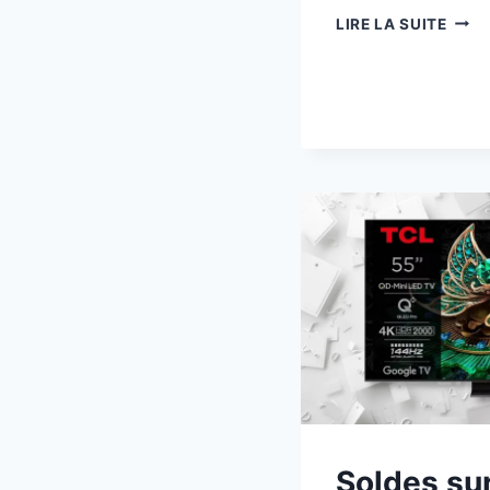
SOLD
LIRE LA SUITE
ÉTÉ
2025
:
LE
TCL
55C8
EN
PRO
À
551 €
(-20
Soldes sur