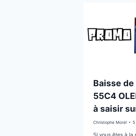
TCL
55C8
À
799€
(-20
:
LE
MINI
LED
À
L’HO
?
Baisse de
55C4 OLED
à saisir 
Christophe Morel
5
Si vous êtes à la