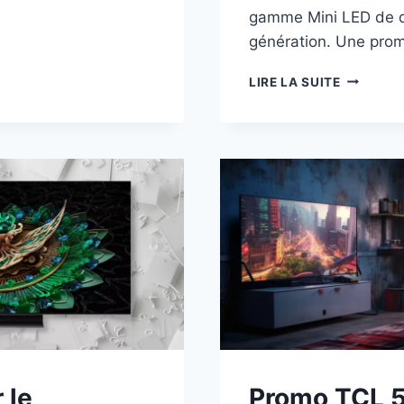
ES
gamme Mini LED de d
génération. Une pro
PROMO
LIRE LA SUITE
TCL
55C89B
9B
:
TÉLÉVIS
MO
MINI
LED
55″
%)
À
599€
CHEZ
DARTY
(-40%)
 le
Promo TCL 