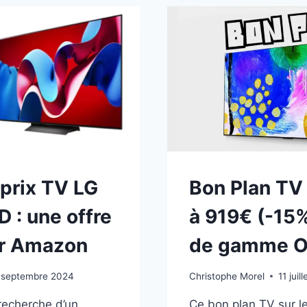
:
9B
MINI
LED,
144HZ,
%)
DOLBY
VISION
NNEUR
 prix TV LG
Bon Plan TV
 : une offre
à 919€ (-15%
sur Amazon
de gamme 
 septembre 2024
Christophe Morel
11 juil
 recherche d’un
Ce bon plan TV sur 