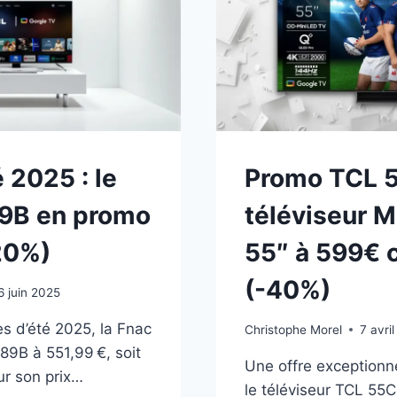
 2025 : le
Promo TCL 
9B en promo
téléviseur M
-20%)
55″ à 599€ 
(-40%)
6 juin 2025
s d’été 2025, la Fnac
Christophe Morel
7 avri
89B à 551,99 €, soit
Une offre exceptionn
ur son prix…
le téléviseur TCL 55