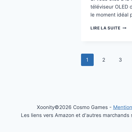
téléviseur OLED d
le moment idéal p
BAIS
LIRE LA SUITE
DE
PRIX
TV
LG
Navigation
55C4
1
2
3
OLED
de
:
UNE
page
OFFR
À
SAIS
SUR
Xoonity©2026 Cosmo Games -
Mention
AMA
Les liens vers Amazon et d'autres marchands so