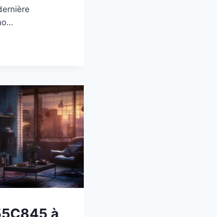
ernière
mo…
EUR
55C845 à