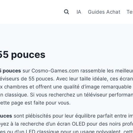
IA
Guides Achat
Te
55 pouces
5 pouces
sur Cosmo-Games.com rassemble les meilleur
léviseurs de 55 pouces. Avec leur taille idéale, ces écra
x chambres et offrent une qualité d’image remarquable 
on classique. Si vous recherchez un téléviseur performan
cette page est faite pour vous.
ouces
sont plébiscités pour leur équilibre parfait entre i
soyez à la recherche d’un écran OLED pour des noirs pro
es ou d’un LED classique pour un usage polyvalent, cet