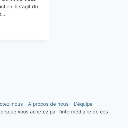
tion. Il s’agit du
ut…
ctez-nous
-
A propos de nous
-
L'équipe
lorsque vous achetez par l'intermédiaire de ces