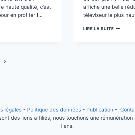
e haute qualité, c’est
affiche une belle réduc
our en profiter !…
téléviseur le plus ha
SE
BON
LIRE LA SUITE
PLAN
TV
LG
55G2
À
Page
919€
(-15%)
suivante
:
E
HAUT
DE
IR
GAMME
OLED
s légales
-
Politique des données
-
Publication
-
Conta
ZON
nt des liens affiliés, nous touchons une rémunération 
liens.