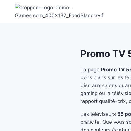
Aller
au
contenu
Promo TV 
La page
Promo TV 5
bons plans sur les té
bien aux salons qu’au
gaming ou la télévisi
rapport qualité-prix, 
Les téléviseurs
55 p
praticité. Que vous 
des couleurs éclatant