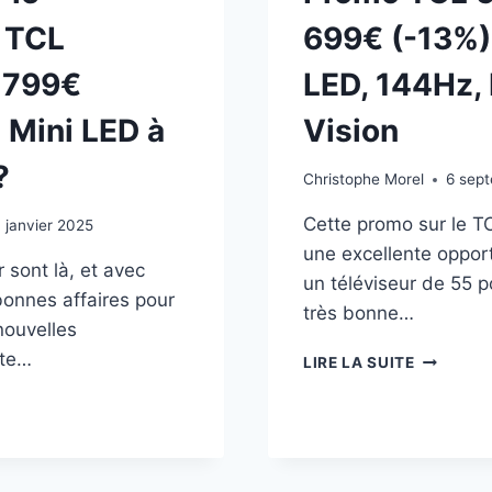
r TCL
699€ (-13%) 
 799€
LED, 144Hz,
e Mini LED à
Vision
?
Christophe Morel
6 sep
Cette promo sur le 
1 janvier 2025
une excellente opport
 sont là, et avec
un téléviseur de 55 
 bonnes affaires pour
très bonne…
nouvelles
tte…
PROMO
LIRE LA SUITE
TCL
ES
55C845
À
699€
VISEUR
(-13%)