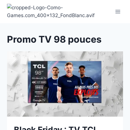
Aller
au
contenu
Promo TV 98 pouces
Black Friday : TV TCL