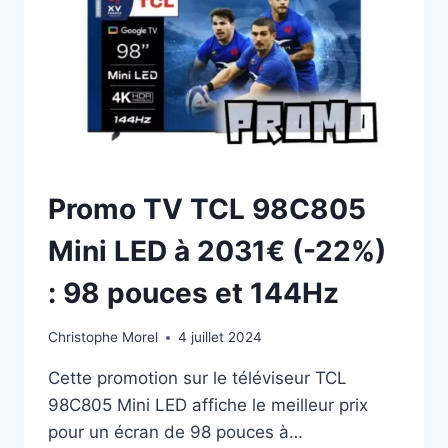
LED
98
POUCES
À
-1200€
–
PROMO
FNAC
!
Promo TV TCL 98C805
Mini LED à 2031€ (-22%)
: 98 pouces et 144Hz
Christophe Morel
4 juillet 2024
Cette promotion sur le téléviseur TCL
98C805 Mini LED affiche le meilleur prix
pour un écran de 98 pouces à…