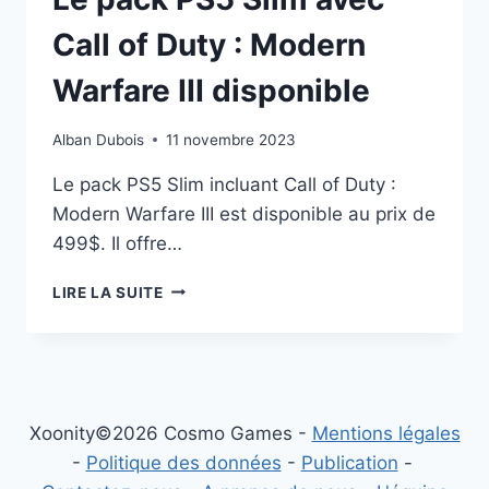
Call of Duty : Modern
Warfare III disponible
Alban Dubois
11 novembre 2023
Le pack PS5 Slim incluant Call of Duty :
Modern Warfare III est disponible au prix de
499$. Il offre…
LE
LIRE LA SUITE
PACK
PS5
SLIM
AVEC
CALL
OF
Xoonity©2026 Cosmo Games -
Mentions légales
DUTY
-
Politique des données
-
Publication
-
: