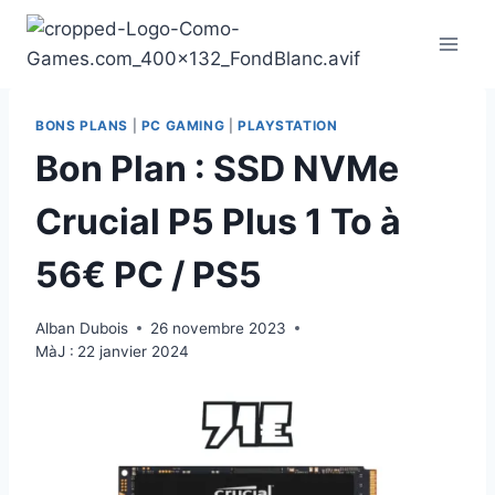
Aller
au
contenu
BONS PLANS
|
PC GAMING
|
PLAYSTATION
Bon Plan : SSD NVMe
Crucial P5 Plus 1 To à
56€ PC / PS5
Alban Dubois
26 novembre 2023
MàJ :
22 janvier 2024