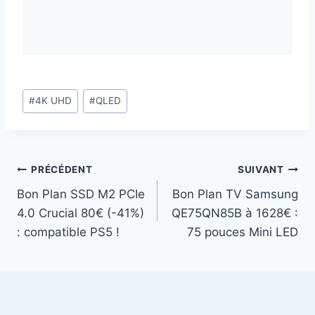
Étiquettes
#
4K UHD
#
QLED
de
la
publication :
Navigation
PRÉCÉDENT
SUIVANT
Bon Plan SSD M2 PCIe
Bon Plan TV Samsung
de
4.0 Crucial 80€ (-41%)
QE75QN85B à 1628€ :
l’article
: compatible PS5 !
75 pouces Mini LED