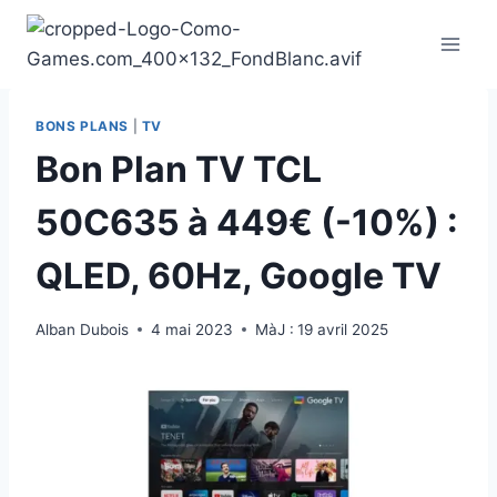
Aller
au
contenu
BONS PLANS
|
TV
Bon Plan TV TCL
50C635 à 449€ (-10%) :
QLED, 60Hz, Google TV
Alban Dubois
4 mai 2023
MàJ :
19 avril 2025