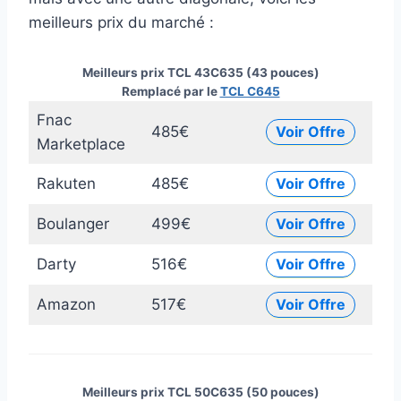
meilleurs prix du marché :
Meilleurs prix TCL 43C635 (43 pouces)
Remplacé par le
TCL C645
Fnac
485€
Voir Offre
Marketplace
Rakuten
485€
Voir Offre
Boulanger
499€
Voir Offre
Darty
516€
Voir Offre
Amazon
517€
Voir Offre
Meilleurs prix TCL 50C635 (50 pouces)