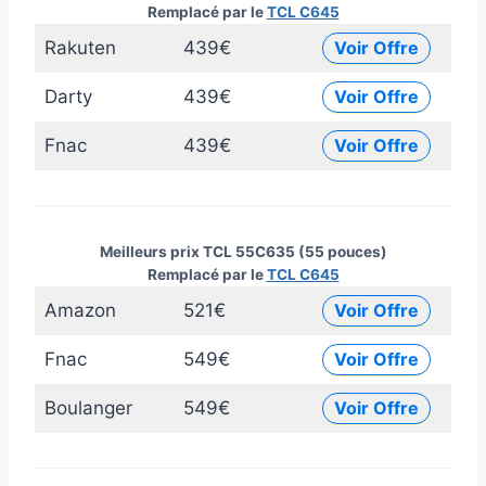
Remplacé par le
TCL C645
Rakuten
439€
Voir Offre
Darty
439€
Voir Offre
Fnac
439€
Voir Offre
Meilleurs prix TCL 55C635 (55 pouces)
Remplacé par le
TCL C645
Amazon
521€
Voir Offre
Fnac
549€
Voir Offre
Boulanger
549€
Voir Offre