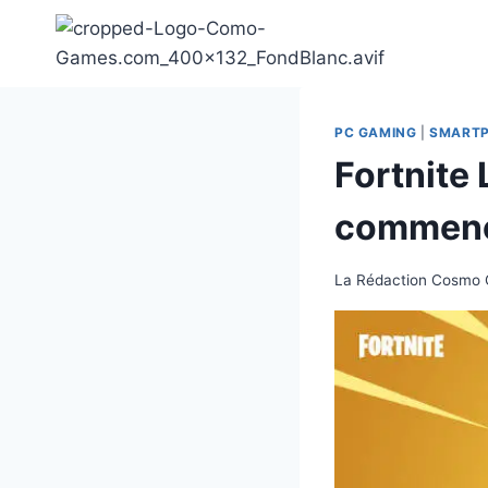
Aller
au
contenu
PC GAMING
|
SMART
Fortnite
commenc
La Rédaction Cosmo