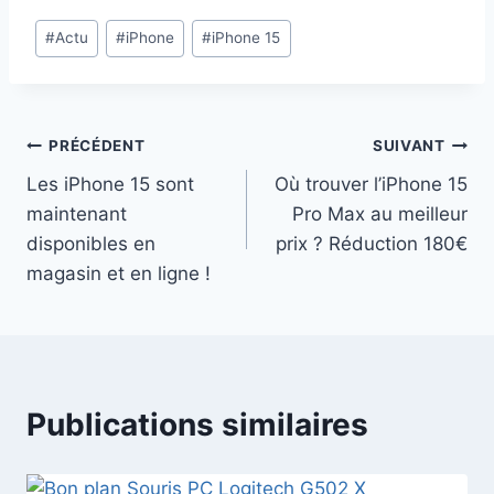
Étiquettes
#
Actu
#
iPhone
#
iPhone 15
de
la
publication :
Navigation
PRÉCÉDENT
SUIVANT
Les iPhone 15 sont
Où trouver l’iPhone 15
de
maintenant
Pro Max au meilleur
l’article
disponibles en
prix ? Réduction 180€
magasin et en ligne !
Publications similaires