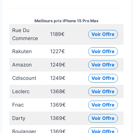
Meilleurs prix iPhone 15 Pro Max
Rue Du
1189€
Voir Offre
Commerce
Rakuten
1227€
Voir Offre
Amazon
1249€
Voir Offre
Cdiscount
1249€
Voir Offre
Leclerc
1368€
Voir Offre
Fnac
1369€
Voir Offre
Darty
1369€
Voir Offre
Boulanger
1369€
Voir Offre