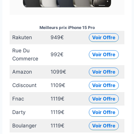
Meilleurs prix iPhone 15 Pro
Rakuten
949€
Voir Offre
Rue Du
992€
Voir Offre
Commerce
Amazon
1099€
Voir Offre
Cdiscount
1109€
Voir Offre
Fnac
1119€
Voir Offre
Darty
1119€
Voir Offre
Boulanger
1119€
Voir Offre