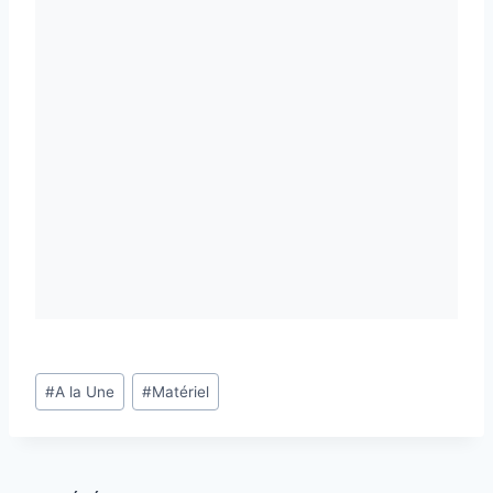
Étiquettes
#
A la Une
#
Matériel
de
la
publication :