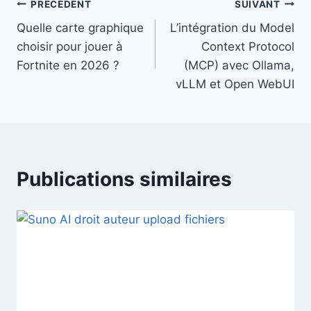
Navigation
PRÉCÉDENT
SUIVANT
Quelle carte graphique
L’intégration du Model
de
choisir pour jouer à
Context Protocol
l’article
Fortnite en 2026 ?
(MCP) avec Ollama,
vLLM et Open WebUI
Publications similaires