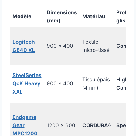
Dimensions
Profil d
Modèle
Matériau
(mm)
glisse
Logitech
Textile
900 x 400
Control
G840 XL
micro-tissé
SteelSeries
Tissu épais
High
QcK Heavy
900 x 400
(4mm)
Control
XXL
Endgame
Gear
1200 x 600
CORDURA®
Speed
MPC1200