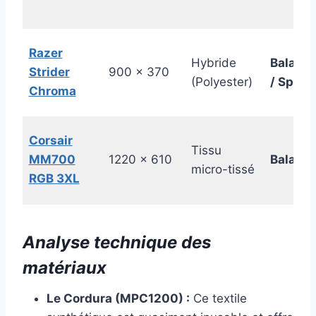
Razer
Hybride
Balanc
Strider
900 x 370
(Polyester)
/ Speed
Chroma
Corsair
Tissu
MM700
1220 x 610
Balanc
micro-tissé
RGB 3XL
Analyse technique des
matériaux
Le Cordura (MPC1200) :
Ce textile