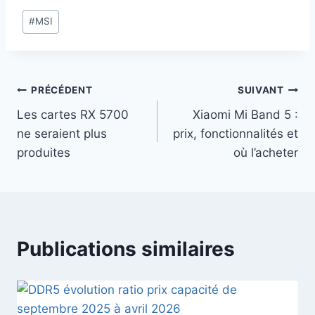
Étiquettes
#
MSI
de
la
publication :
Navigation
PRÉCÉDENT
SUIVANT
Les cartes RX 5700
Xiaomi Mi Band 5 :
de
ne seraient plus
prix, fonctionnalités et
l’article
produites
où l’acheter
Publications similaires