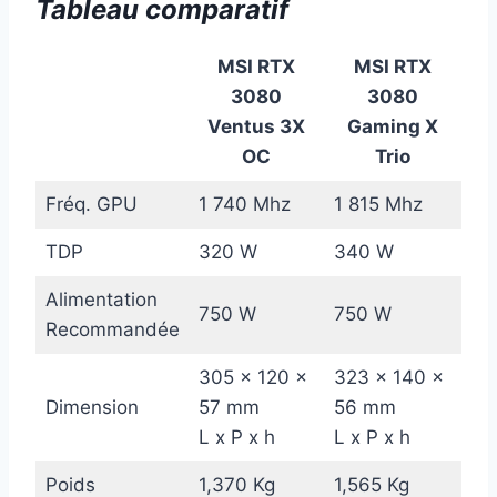
Tableau comparatif
MSI RTX
MSI RTX
3080
3080
Ventus 3X
Gaming X
OC
Trio
Fréq. GPU
1 740 Mhz
1 815 Mhz
TDP
320 W
340 W
Alimentation
750 W
750 W
Recommandée
305 x 120 x
323 x 140 x
Dimension
57 mm
56 mm
L x P x h
L x P x h
Poids
1,370 Kg
1,565 Kg