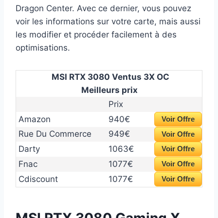
Dragon Center. Avec ce dernier, vous pouvez
voir les informations sur votre carte, mais aussi
les modifier et procéder facilement à des
optimisations.
MSI RTX 3080 Ventus 3X OC
Meilleurs prix
Prix
Amazon
940€
Voir Offre
Rue Du Commerce
949€
Voir Offre
Darty
1063€
Voir Offre
Fnac
1077€
Voir Offre
Cdiscount
1077€
Voir Offre
MSI RTX 3080 Gaming X