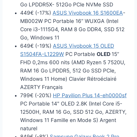
Go LPDDR5X- 512Go PCIe NVMe SSD
449€ (-17%)
ASUS Vivobook 16 S1600EA
-
MB002W PC Portable 16” WUXGA (Intel
Core i3-1115G4, RAM 8 Go DDR4, SSD 512
Go, Windows 11
649€ (-19%)
ASUS Vivobook 15 OLED
S1504FA-L1229W
PC Portable
OLED
15”
FHD 0,2ms 600 nits (AMD Ryzen 5 7520U,
RAM 16 Go LPDDR5, 512 Go SSD PCIe,
Windows 11 Home) Clavier Rétroéclairé
AZERTY Français
799€ (-20%)
HP Pavilion Plus 14-eh0000sf
PC Portable 14″ OLED 2.8K (Intel Core i5-
12500H, RAM 16 Go, SSD 512 Go, AZERTY,
Windows 11 Famille en Mode S) Argent
naturel
849€ (-8%)
Samsung Galaxy Book 2 Pro
,