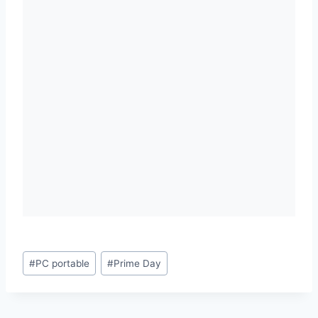
Étiquettes
#
PC portable
#
Prime Day
de
la
publication :