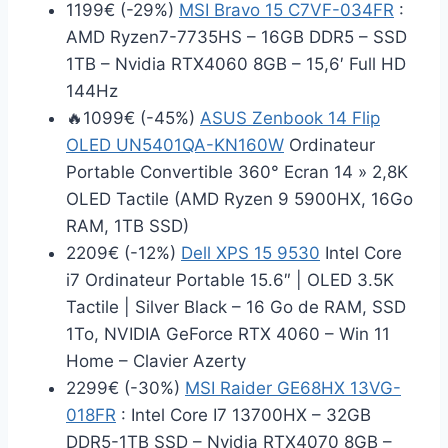
1199€ (-29%)
MSI Bravo 15 C7VF-034FR
:
AMD Ryzen7-7735HS – 16GB DDR5 – SSD
1TB – Nvidia RTX4060 8GB – 15,6′ Full HD
144Hz
🔥1099€ (-45%)
ASUS Zenbook 14 Flip
OLED UN5401QA-KN160W
Ordinateur
Portable Convertible 360° Ecran 14 » 2,8K
OLED Tactile (AMD Ryzen 9 5900HX, 16Go
RAM, 1TB SSD)
2209€ (-12%)
Dell XPS 15 9530
Intel Core
i7 Ordinateur Portable 15.6″ | OLED 3.5K
Tactile | Silver Black – 16 Go de RAM, SSD
1To, NVIDIA GeForce RTX 4060 – Win 11
Home – Clavier Azerty
2299€ (-30%)
MSI Raider GE68HX 13VG-
018FR
: Intel Core I7 13700HX – 32GB
DDR5-1TB SSD – Nvidia RTX4070 8GB –