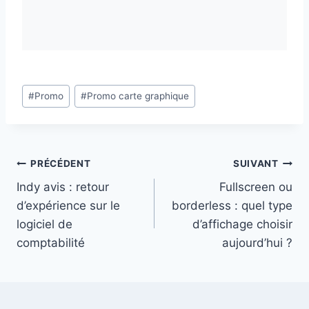
Étiquettes
#
Promo
#
Promo carte graphique
de
la
publication :
Navigation
PRÉCÉDENT
SUIVANT
Indy avis : retour
Fullscreen ou
de
d’expérience sur le
borderless : quel type
l’article
logiciel de
d’affichage choisir
comptabilité
aujourd’hui ?