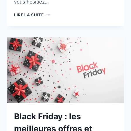
vous hésitiez…
BLACK
LIRE LA SUITE
FRIDAY
CONSOLE
PS5
:
À
PARTIR
DE
344€,
LES
MEILLEURES
OFFRES
Black Friday : les
meilleures offres et