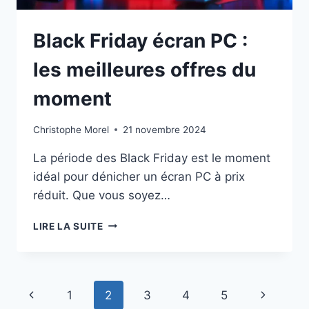
Black Friday écran PC :
les meilleures offres du
moment
Christophe Morel
21 novembre 2024
La période des Black Friday est le moment
idéal pour dénicher un écran PC à prix
réduit. Que vous soyez…
BLACK
LIRE LA SUITE
FRIDAY
ÉCRAN
PC
:
Navigation
Page
Page
1
2
3
4
5
LES