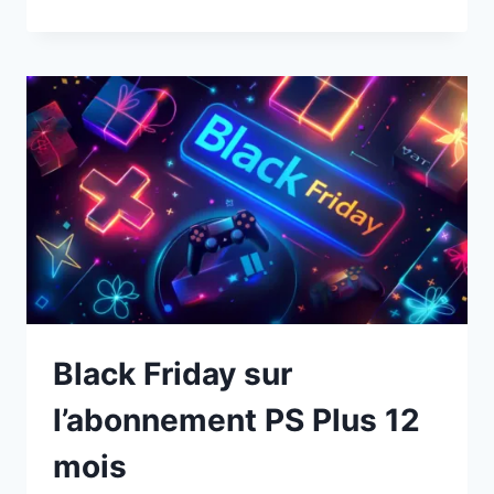
PLAN
HOGWARTS
LEGACY
PS5
À
14€
(-67%)
:
L’HÉRITAGE
DE
POUDLARD
Black Friday sur
l’abonnement PS Plus 12
mois