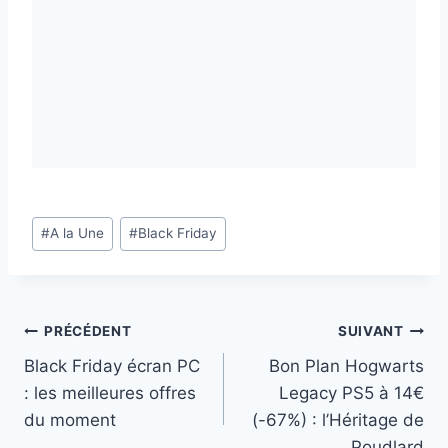
Étiquettes
#
A la Une
#
Black Friday
de
la
publication :
Navigation
PRÉCÉDENT
SUIVANT
Black Friday écran PC
Bon Plan Hogwarts
de
: les meilleures offres
Legacy PS5 à 14€
l’article
du moment
(-67%) : l’Héritage de
Poudlard