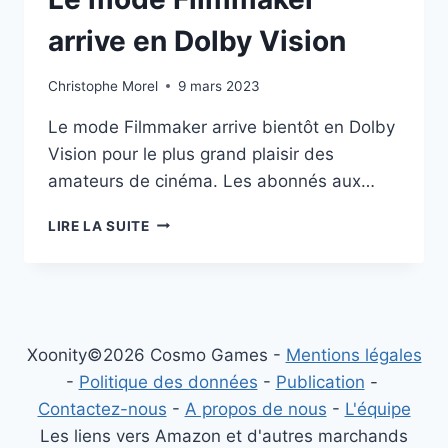
arrive en Dolby Vision
Christophe Morel
9 mars 2023
Le mode Filmmaker arrive bientôt en Dolby
Vision pour le plus grand plaisir des
amateurs de cinéma. Les abonnés aux…
LE
LIRE LA SUITE
MODE
FILMMAKER
ARRIVE
EN
DOLBY
VISION
Xoonity©2026 Cosmo Games -
Mentions légales
-
Politique des données
-
Publication
-
Contactez-nous
-
A propos de nous
-
L'équipe
Les liens vers Amazon et d'autres marchands