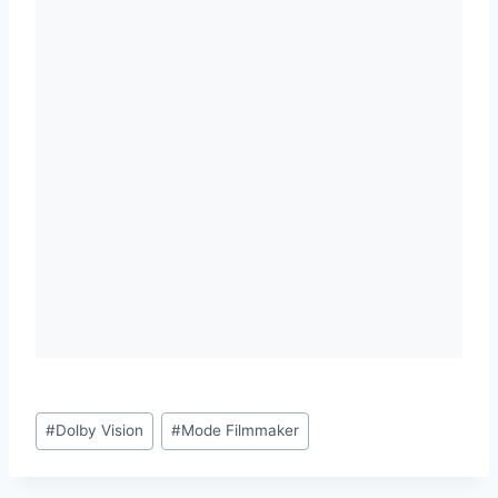
Étiquettes
#
Dolby Vision
#
Mode Filmmaker
de
la