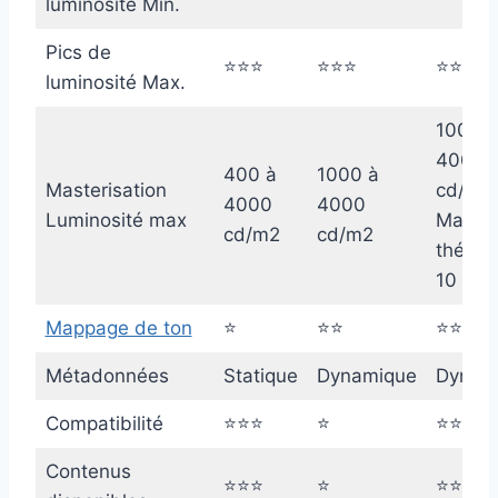
luminosité Min.
Pics de
⭐⭐⭐
⭐⭐⭐
⭐⭐⭐
luminosité Max.
1000 à
4000
400 à
1000 à
Masterisation
cd/m2
4000
4000
Luminosité max
Max
cd/m2
cd/m2
théoriq
10 00
Mappage de ton
⭐
⭐⭐
⭐⭐⭐
Métadonnées
Statique
Dynamique
Dynam
Compatibilité
⭐⭐⭐
⭐
⭐⭐
Contenus
⭐⭐⭐
⭐
⭐⭐