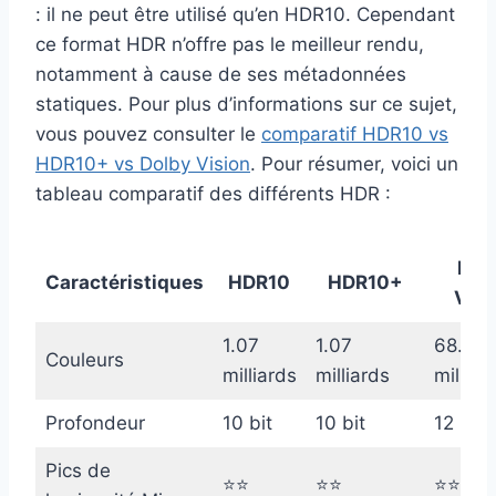
: il ne peut être utilisé qu’en HDR10. Cependant
ce format HDR n’offre pas le meilleur rendu,
notamment à cause de ses métadonnées
statiques. Pour plus d’informations sur ce sujet,
vous pouvez consulter le
comparatif HDR10 vs
HDR10+ vs Dolby Vision
. Pour résumer, voici un
tableau comparatif des différents HDR :
Dol
Caractéristiques
HDR10
HDR10+
Visi
1.07
1.07
68.7
Couleurs
milliards
milliards
milliar
Profondeur
10 bit
10 bit
12 bit
Pics de
⭐⭐
⭐⭐
⭐⭐⭐