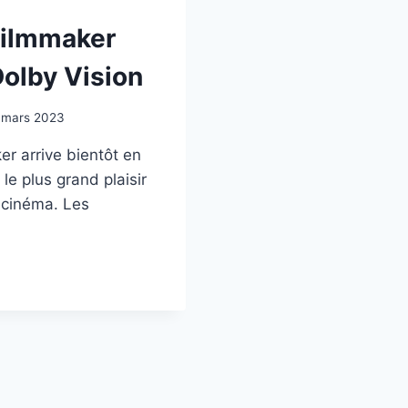
Filmmaker
Dolby Vision
 mars 2023
r arrive bientôt en
le plus grand plaisir
 cinéma. Les
E
MAKER
VE
BY
ON