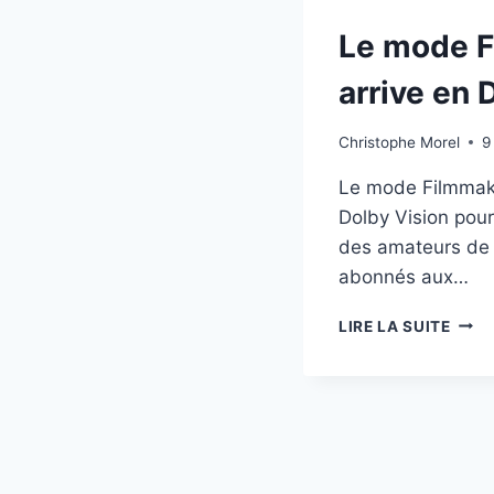
Le mode 
arrive en 
Christophe Morel
9
Le mode Filmmake
Dolby Vision pour 
des amateurs de
abonnés aux…
LE
LIRE LA SUITE
MOD
FILM
ARRI
EN
DOL
VISI