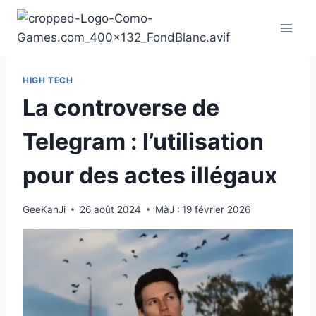
Aller
au
contenu
HIGH TECH
La controverse de
Telegram : l’utilisation
pour des actes illégaux
GeeKanJi
26 août 2024
MàJ :
19 février 2026