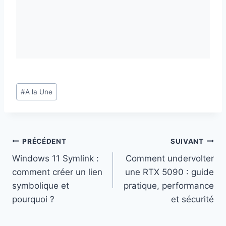
Étiquettes
#
A la Une
de
la
publication :
Navigation
PRÉCÉDENT
SUIVANT
Windows 11 Symlink :
Comment undervolter
de
comment créer un lien
une RTX 5090 : guide
l’article
symbolique et
pratique, performance
pourquoi ?
et sécurité