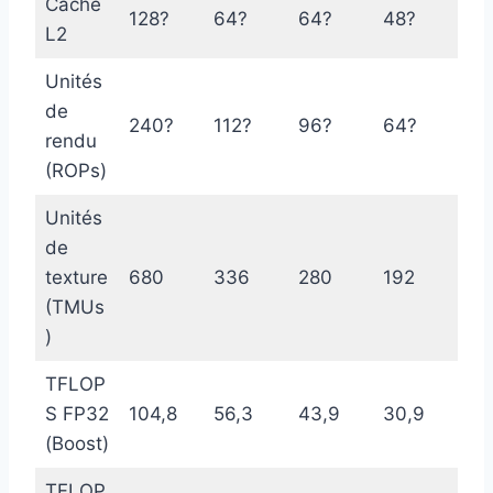
Cache
128?
64?
64?
48?
L2
Unités
de
240?
112?
96?
64?
rendu
(ROPs)
Unités
de
texture
680
336
280
192
(TMUs
)
TFLOP
S FP32
104,8
56,3
43,9
30,9
(Boost)
TFLOP