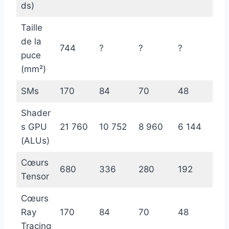
ds)
Taille
de la
744
?
?
?
puce
(mm²)
SMs
170
84
70
48
Shader
s GPU
21 760
10 752
8 960
6 144
(ALUs)
Cœurs
680
336
280
192
Tensor
Cœurs
Ray
170
84
70
48
Tracing