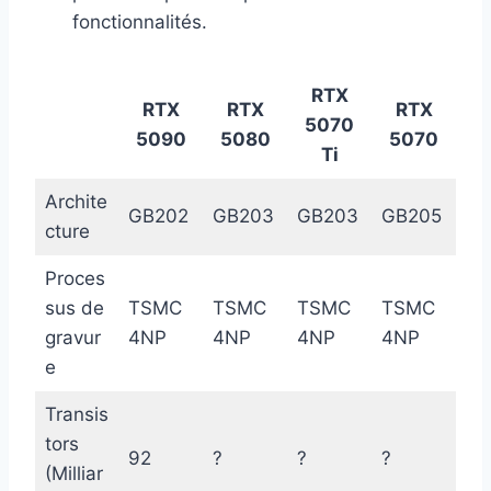
fonctionnalités.
RTX
RTX
RTX
RTX
5070
5090
5080
5070
Ti
Archite
GB202
GB203
GB203
GB205
cture
Proces
sus de
TSMC
TSMC
TSMC
TSMC
gravur
4NP
4NP
4NP
4NP
e
Transis
tors
92
?
?
?
(Milliar