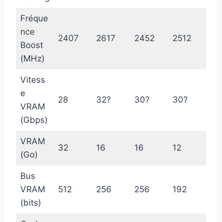
Fréque
nce
2407
2617
2452
2512
Boost
(MHz)
Vitess
e
28
32?
30?
30?
VRAM
(Gbps)
VRAM
32
16
16
12
(Go)
Bus
VRAM
512
256
256
192
(bits)