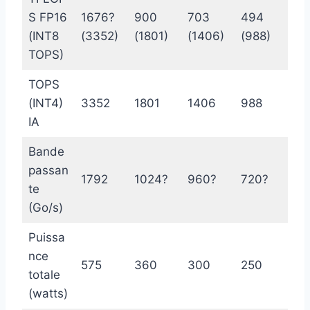
S FP16
1676?
900
703
494
(INT8
(3352)
(1801)
(1406)
(988)
TOPS)
TOPS
(INT4)​
3352
1801
1406
988
IA
Bande
passan
1792
1024?
960?
720?
te
(Go/s)
Puissa
nce
575
360
300
250
totale
(watts)