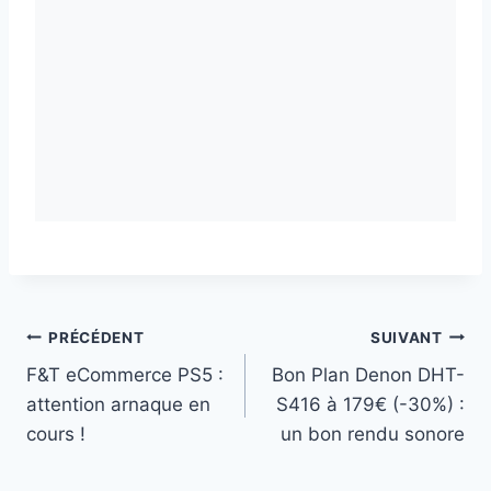
Navigation
PRÉCÉDENT
SUIVANT
F&T eCommerce PS5 :
Bon Plan Denon DHT-
de
attention arnaque en
S416 à 179€ (-30%) :
l’article
cours !
un bon rendu sonore