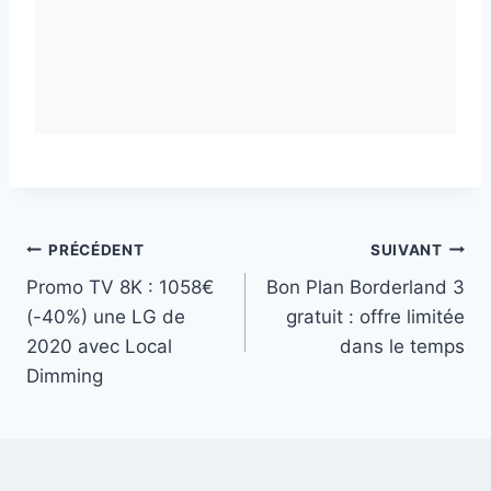
Navigation
PRÉCÉDENT
SUIVANT
Promo TV 8K : 1058€
Bon Plan Borderland 3
de
(-40%) une LG de
gratuit : offre limitée
l’article
2020 avec Local
dans le temps
Dimming