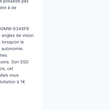
 ne possède pas
ndre à de
4 B10MW-634XFR
 angles de vision
 lorsqu’on le
e autonomie.
ches
soins. Son SSD
is, cet
 Mais vous
oitation à 1€