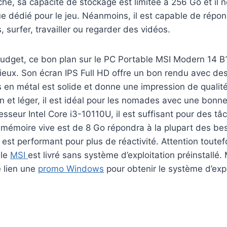
che, sa capacité de stockage est limitée à 256 Go et il
e dédié pour le jeu. Néanmoins, il est capable de répo
surfer, travailler ou regarder des vidéos.
 budget, ce bon plan sur le PC Portable MSI Modern 1
cieux. Son écran IPS Full HD offre un bon rendu avec des
s en métal est solide et donne une impression de qualité
n et léger, il est idéal pour les nomades avec une bonn
sseur Intel Core i3-10110U, il est suffisant pour des tâ
 mémoire vive est de 8 Go répondra à la plupart des be
t performant pour plus de réactivité. Attention toutefo
ble
MSI
est livré sans système d’exploitation préinstallé.
e lien une
promo Windows
pour obtenir le système d’expl