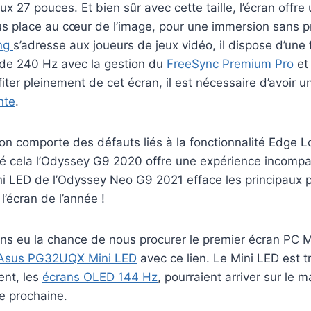
ux 27 pouces. Et bien sûr avec cette taille, l’écran offr
us place au cœur de l’image, pour une immersion sans 
ng
s’adresse aux joueurs de jeux vidéo, il dispose d’une
 de 240 Hz avec la gestion du
FreeSync Premium Pro
et 
iter pleinement de cet écran, il est nécessaire d’avoir u
nte
.
on comporte des défauts liés à la fonctionnalité Edge 
 cela l’Odyssey G9 2020 offre une expérience incompara
ni LED de l’Odyssey Neo G9 2021 efface les principaux 
 l’écran de l’année !
ns eu la chance de nous procurer le premier écran PC M
 Asus PG32UQX Mini LED
avec ce lien. Le Mini LED est 
ent, les
écrans OLED 144 Hz
, pourraient arriver sur le m
e prochaine.