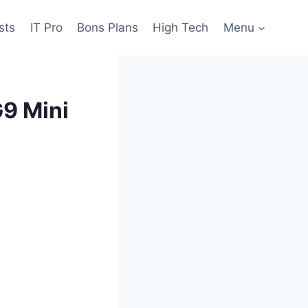
sts
IT Pro
Bons Plans
High Tech
Menu
9 Mini