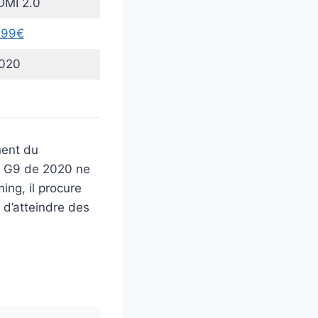
DMI 2.0
299€
020
nent du
ey G9 de 2020 ne
ing, il procure
d’atteindre des