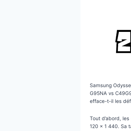
Samsung Odyssey
G95NA vs C49G95T
efface-t-il les dé
Tout d’abord, l
120 x 1 440. Sa t