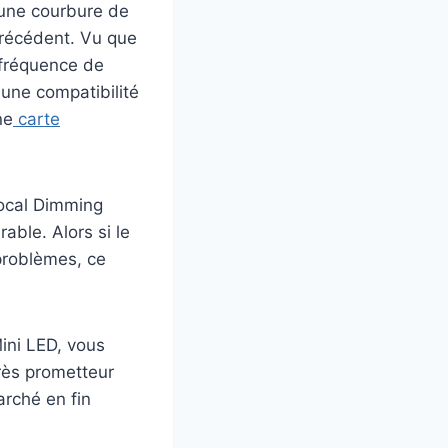
e une courbure de
précédent. Vu que
 fréquence de
une compatibilité
ne
carte
Local Dimming
ble. Alors si le
problèmes, ce
ini LED, vous
très prometteur
arché en fin