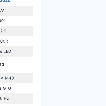
 2020
VA
49″
2:9
000R
e LED
10
 x 1440
s GTG
0 Hz