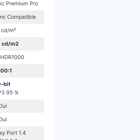
c Premium Pro
nc Compatible
 cd/m²
 cd/m2
y HDR1000
00:1
-bit
P3 95 %
Oui
Oui
ay Port 1.4