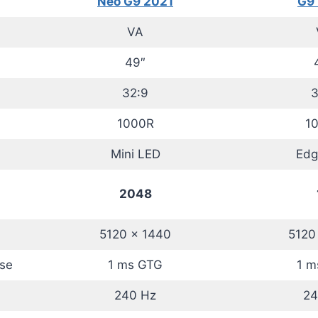
Neo G9 2021
G9
VA
49″
32:9
3
1000R
1
Mini LED
Edg
2048
5120 x 1440
5120
se
1 ms GTG
1 m
240 Hz
24