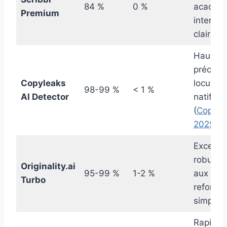
84 %
0 %
académi
Premium
interfac
claire
Haute
précisio
Copyleaks
locuteu
98-99 %
< 1 %
AI Detector
natifs
(
Copyle
2025
)
Excellen
robuste
Originality.ai
95-99 %
1-2 %
aux
Turbo
reformul
simples
Rapide,