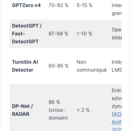
GPTZero v4
70-92 %
5-15 %
interfac
grand p
DetectGPT /
Open so
Fast-
87-98 %
1-10 %
adaptab
DetectGPT
Turnitin AI
Non
Intégré 
60-85 %
Detector
communiqué
LMS
Entraîn
adversar
86 %
DP-Net /
dynami
(cross-
< 2 %
RADAR
(
ACL
domain)
Antholo
2025
)