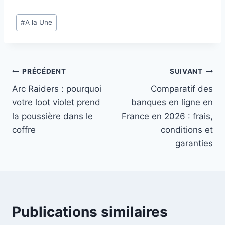
Étiquettes
#
A la Une
de
la
publication :
Navigation
PRÉCÉDENT
SUIVANT
Arc Raiders : pourquoi
Comparatif des
de
votre loot violet prend
banques en ligne en
l’article
la poussière dans le
France en 2026 : frais,
coffre
conditions et
garanties
Publications similaires