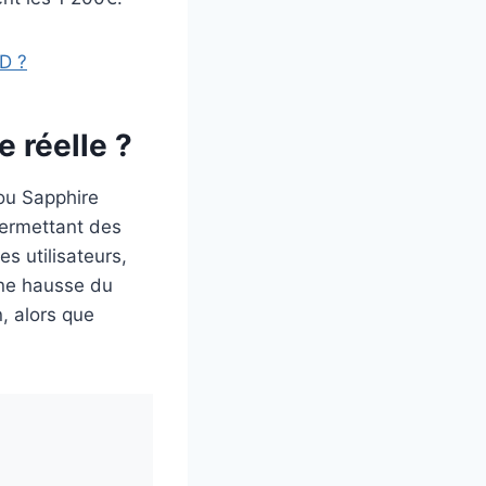
D ?
 réelle ?
ou Sapphire
permettant des
s utilisateurs,
une hausse du
n, alors que