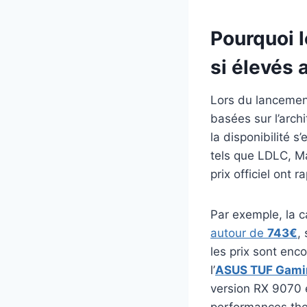
Pourquoi 
si élevés 
Lors du lancemen
basées sur l’arch
la disponibilité 
tels que LDLC, M
prix officiel ont 
Par exemple, la 
autour de
743€
,
les prix sont enc
l’
ASUS TUF Gamin
version RX 9070 e