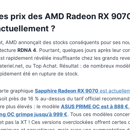
les prix des AMD Radeon RX 9070
actuellement ?
t, AMD annonçait des stocks conséquents pour ses nou
itecture
RDNA 4
. Pourtant, quelques jours après leur co
s’est rapidement révélée insuffisante chez les grands rev
ateriel.net, ou Top Achat. Résultat : de nombreux modè
rapidement été en rupture de stock.
carte graphique
Sapphire Radeon RX 9070
est actuellem
 soit près de 16 % au-dessus du tarif officiel recomma
ore plus élevés : le modèle
ASUS PRIME OC est à 888 €
g OC grimpe jusqu’à 999 €
. Tous ces modèles concer
t pas la XT ! Ces versions overclockées offrent certes 