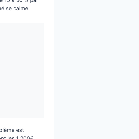
e 15 à 50 % par
ché se calme.
oblème est
ent les 1 200€.