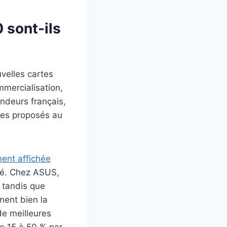
 sont-ils
velles cartes
mmercialisation,
endeurs français,
les proposés au
ent affichée
ndé. Chez ASUS,
, tandis que
nent bien la
de meilleures