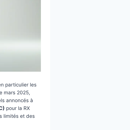
 particulier les
de mars 2025,
iels annoncés à
C)
pour la RX
s limités et des