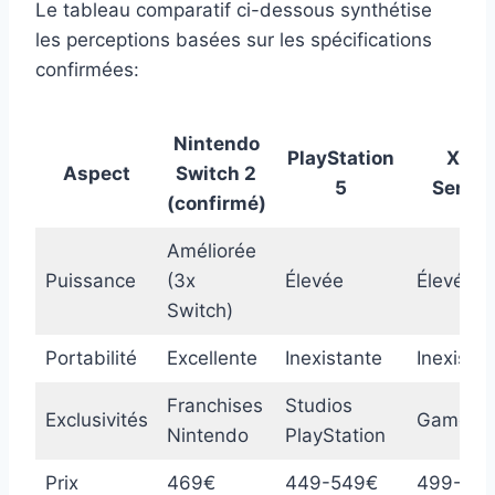
Le tableau comparatif ci-dessous synthétise
les perceptions basées sur les spécifications
confirmées:
Nintendo
PlayStation
Xbox
Aspect
Switch 2
5
Series
(confirmé)
Améliorée
Puissance
(3x
Élevée
Élevée
Switch)
Portabilité
Excellente
Inexistante
Inexista
Franchises
Studios
Exclusivités
Game P
Nintendo
PlayStation
Prix
469€
449-549€
499-64