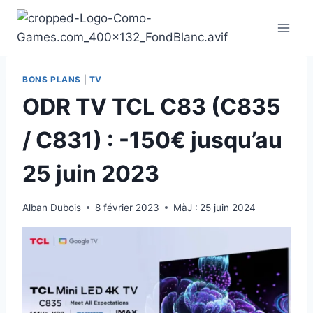
Aller
au
contenu
BONS PLANS
|
TV
ODR TV TCL C83 (C835
/ C831) : -150€ jusqu’au
25 juin 2023
Alban Dubois
8 février 2023
MàJ :
25 juin 2024