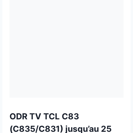
ODR TV TCL C83
(C835/C831) jusqu’au 25