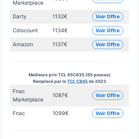
Marketplace
Darty
1132€
Voir Offre
Cdiscount
1134€
Voir Offre
Amazon
1137€
Voir Offre
Meilleurs prix TCL 65C835 (65 pouces)
Remplacé par le
TCL C845
de 2023
Fnac
1087€
Voir Offre
Marketplace
Fnac
1099€
Voir Offre