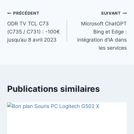
Navigation
PRÉCÉDENT
SUIVANT
ODR TV TCL C73
Microsoft ChatGPT
de
(C735 / C731) : -100€
Bing et Edge :
l’article
jusqu’au 8 avril 2023
intégration d’IA dans
les services
Publications similaires