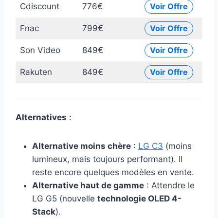
Cdiscount
776€
Voir Offre
Fnac
799€
Voir Offre
Son Video
849€
Voir Offre
Rakuten
849€
Voir Offre
Alternatives
:
Alternative moins chère
:
LG C3
(moins
lumineux, mais toujours performant). Il
reste encore quelques modèles en vente.
Alternative haut de gamme
: Attendre le
LG G5 (nouvelle
technologie OLED 4-
Stack
).