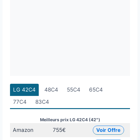
LG 42C4
48C4
55C4
65C4
77C4
83C4
Meilleurs prix LG 42C4 (42″)
Amazon
755€
Voir Offre