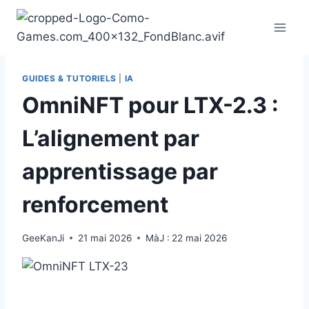
Aller
au
contenu
GUIDES & TUTORIELS
|
IA
OmniNFT pour LTX-2.3 :
L’alignement par
apprentissage par
renforcement
GeeKanJi
21 mai 2026
MàJ :
22 mai 2026