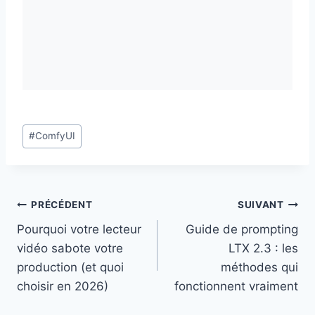
Étiquettes
#
ComfyUI
de
la
publication :
Navigation
PRÉCÉDENT
SUIVANT
Pourquoi votre lecteur
Guide de prompting
de
vidéo sabote votre
LTX 2.3 : les
l’article
production (et quoi
méthodes qui
choisir en 2026)
fonctionnent vraiment