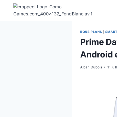
Aller
au
contenu
BONS PLANS
|
SMAR
Prime Da
Android 
Alban Dubois
11 jui