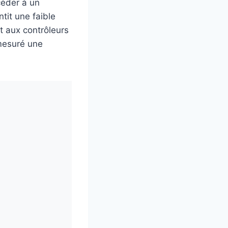
céder à un
tit une faible
nt aux contrôleurs
mesuré une