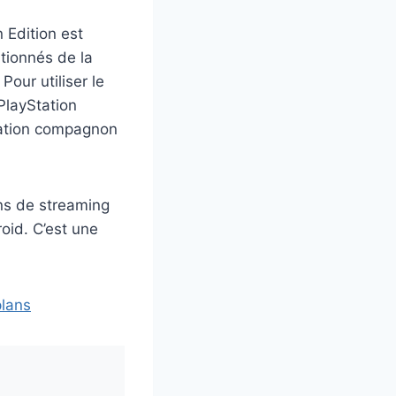
 Edition est
tionnés de la
our utiliser le
PlayStation
ication compagnon
ons de streaming
oid. C’est une
plans