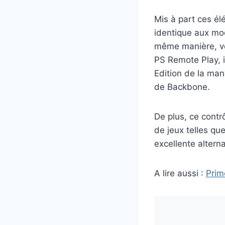
Mis à part ces é
identique aux mod
même manière, vou
PS Remote Play, i
Edition de la man
de Backbone.
De plus, ce contr
de jeux telles q
excellente altern
A lire aussi :
Prim