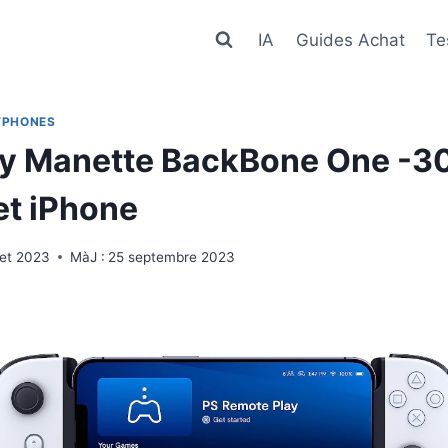
IA
Guides Achat
Te
TPHONES
y Manette BackBone One -3
et iPhone
llet 2023
MàJ :
25 septembre 2023