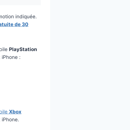
motion indiquée.
atuite de 30
bile
PlayStation
t iPhone :
bile
Xbox
t iPhone.