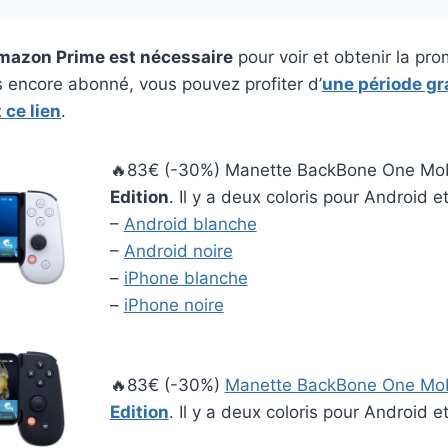
azon Prime est nécessaire
pour voir et obtenir la pro
s encore abonné, vous pouvez profiter d’
une période gr
 ce lien
.
🔥83€ (-30%) Manette BackBone One Mo
Edition
. Il y a deux coloris pour Android e
–
Android blanche
–
Android noire
–
iPhone blanche
–
iPhone noire
🔥83€ (-30%)
Manette BackBone One Mo
Edition
. Il y a deux coloris pour Android e