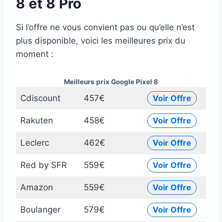
8 et 8 Pro
Si l’offre ne vous convient pas ou qu’elle n’est
plus disponible, voici les meilleures prix du
moment :
Meilleurs prix Google Pixel 8
Cdiscount
457€
Voir Offre
Rakuten
458€
Voir Offre
Leclerc
462€
Voir Offre
Red by SFR
559€
Voir Offre
Amazon
559€
Voir Offre
Boulanger
579€
Voir Offre