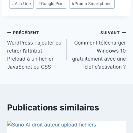
Étiquettes
#
A la Une
#
Google Pixel
#
Promo Smartphone
de
la
publication :
Navigation
PRÉCÉDENT
SUIVANT
WordPress : ajouter ou
Comment télécharger
de
retirer l’attribut
Windows 10
l’article
Preload à un fichier
gratuitement avec une
JavaScript ou CSS
clef d’activation ?
Publications similaires