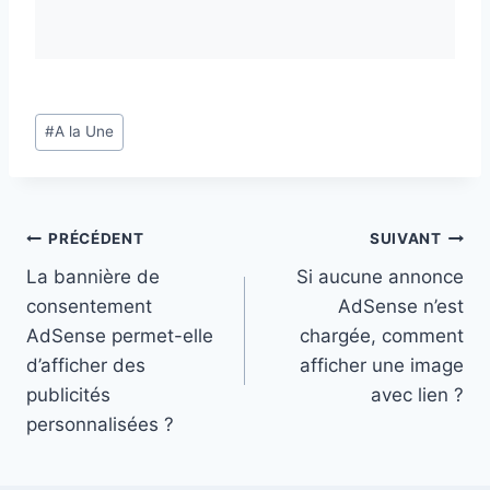
Étiquettes
#
A la Une
de
la
publication :
Navigation
PRÉCÉDENT
SUIVANT
La bannière de
Si aucune annonce
de
consentement
AdSense n’est
l’article
AdSense permet-elle
chargée, comment
d’afficher des
afficher une image
publicités
avec lien ?
personnalisées ?