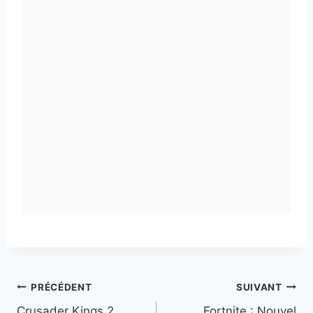
Navigation
PRÉCÉDENT
SUIVANT
Crusader Kings 2
Fortnite : Nouvel