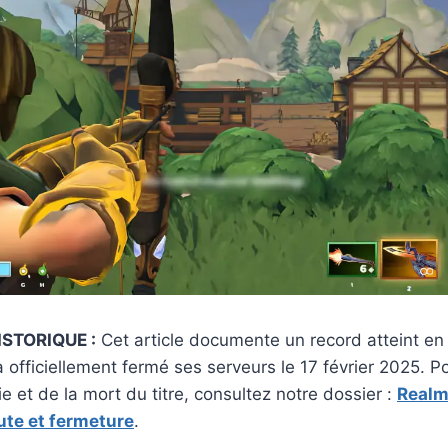
STORIQUE :
Cet article documente un record atteint en 
 officiellement fermé ses serveurs le 17 février 2025. P
ie et de la mort du titre, consultez notre dossier :
Realm
ute et fermeture
.