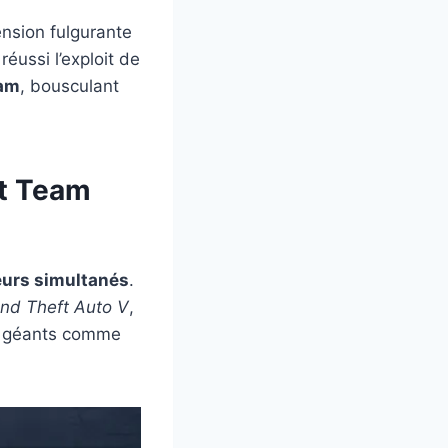
ension fulgurante
 réussi l’exploit de
eam
, bousculant
et Team
eurs simultanés
.
nd Theft Auto V
,
es géants comme