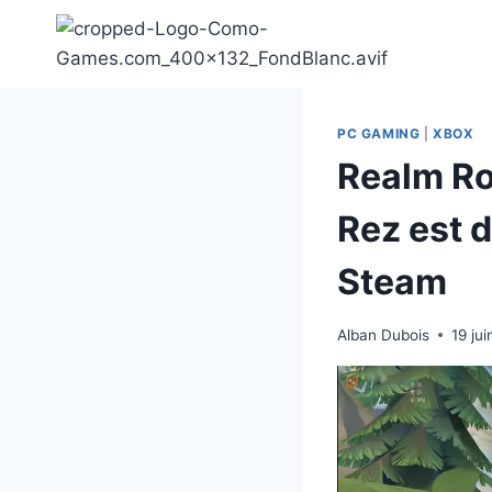
Aller
au
contenu
PC GAMING
|
XBOX
Realm Roy
Rez est d
Steam
Alban Dubois
19 ju