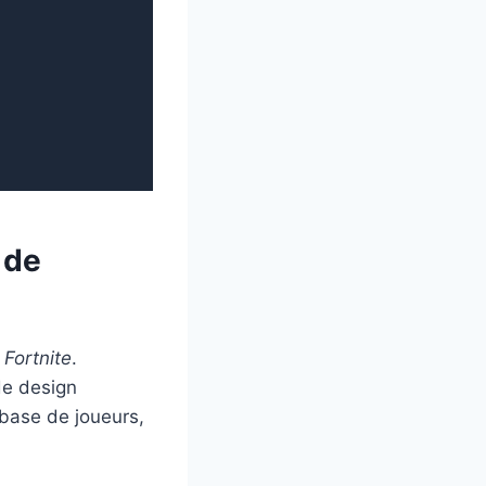
 de
e
Fortnite
.
de design
 base de joueurs,