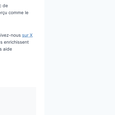
c de
perçu comme le
uivez-nous
sur X
s enrichissent
s aide