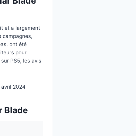
lar Blade
it et a largement
s campagnes,
pas, ont été
diteurs pour
 sur PS5, les avis
r Blade