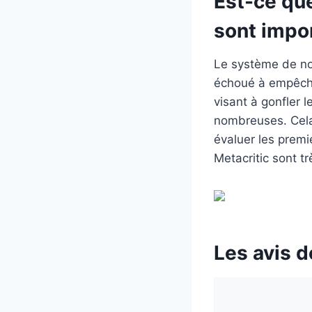
Est-ce que
sont impo
Le système de not
échoué à empêch
visant à gonfler 
nombreuses. Cela d
évaluer les premie
Metacritic sont tr
Les avis d