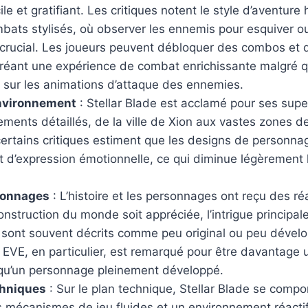
icile et gratifiant. Les critiques notent le style d’aventur
bats stylisés, où observer les ennemis pour esquiver ou
 crucial. Les joueurs peuvent débloquer des combos et 
créant une expérience de combat enrichissante malgré 
 sur les animations d’attaque des ennemies.
Environnement
: Stellar Blade est acclamé pour ses supe
ments détaillés, de la ville de Xion aux vastes zones 
ertains critiques estiment que les designs de personn
 et d’expression émotionnelle, ce qui diminue légèrement 
rsonnages
: L’histoire et les personnages ont reçu des ré
onstruction du monde soit appréciée, l’intrigue principale
sont souvent décrits comme peu original ou peu dévelo
 EVE, en particulier, est remarqué pour être davantage u
t qu’un personnage pleinement développé.
hniques
: Sur le plan technique, Stellar Blade se compor
 mécanismes de jeu fluides et un environnement réacti