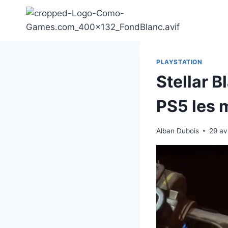
Aller
au
contenu
PLAYSTATION
Stellar B
PS5 les 
Alban Dubois
29 av