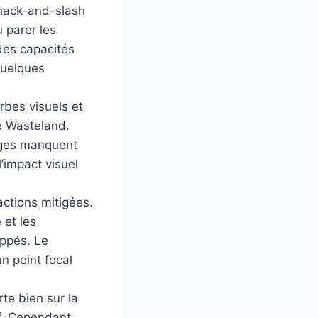
e hack-and-slash
 parer les
des capacités
quelques
rbes visuels et
de Wasteland.
ages manquent
l’impact visuel
actions mitigées.
 et les
ppés. Le
n point focal
te bien sur la
f. Cependant,