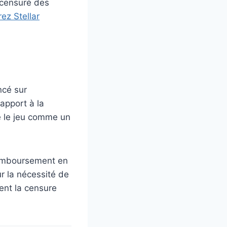
r censuré des
rez Stellar
ncé sur
apport à la
te le jeu comme un
 remboursement en
ur la nécessité de
uent la censure