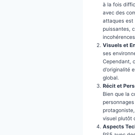
à la fois diff
avec des com
attaques est
puissantes, 
incohérences
Visuels et 
ses environne
Cependant, c
d’originalité
global.
Récit et Pe
Bien que la c
personnages 
protagoniste,
visuel plutô
Aspects Tec
PS5 avec des