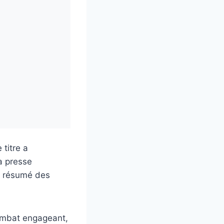
 titre a
a presse
un résumé des
ombat engageant,