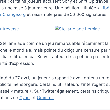
rse : certains joueurs accusent Sony et Shift Up d’avoi
ia une mise à jour majeure. Une pétition intitulée «
Libé
ur Change.org
et rassemble près de 50 000 signatures.
it Stellar Blade comme un jeu remarquable récemment la
’échelle mondiale, mais pointe du doigt une censure par r
tiale diffusée par Sony. L’auteur de la pétition présen
erté d’expression.
até du 27 avril, un joueur a rapporté avoir obtenu un
licité mensongère. Certains utilisateurs s’interrogent s
lassé « mature ». Sur Twitter également, certains critiq
ations de
Cyael
et
Grummz