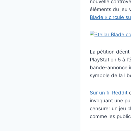
nouvelle controve
éléments du jeu v
Blade » circule s
La pétition décr
PlayStation 5 à l
bande-annonce ini
symbole de la lib
Sur un fil Reddit
d
invoquant une pub
censurer un jeu c
comme les public