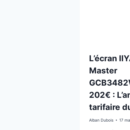
BON
PLAN
ÉCR
27
POU
INCO
DE
2026
L’écran I
Master
GCB3482
202€ : L’
tarifaire d
Alban Dubois
17 ma