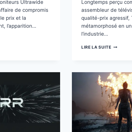
niteurs Ultrawide
Longtemps perçu co
affaire de compromis
assembleur de télévi
e prix et la
qualité-prix agressif,
nt, l’apparition…
métamorphosé en un 
l’industrie…
RAN
MA
TCL
LIRE LA SUITE
ET
TER
L’INDUST
3482WQSU-
DE
L’AFFICH
:
ENTRE
HÉGÉMON
OMALIE
DU
FAIRE
MINI
LED
ET
PARI
DE