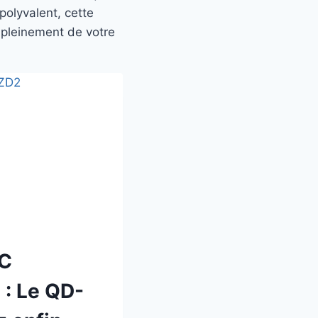
polyvalent, cette
r pleinement de votre
OC
: Le QD-