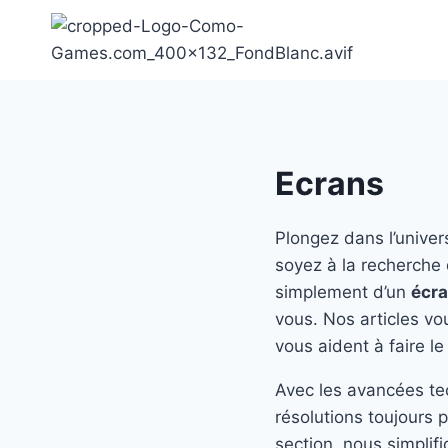
Aller
au
contenu
Ecrans
Plongez dans l’unive
soyez à la recherche
simplement d’un
écr
vous. Nos articles vo
vous aident à faire l
Avec les avancées t
résolutions toujours 
section, nous simplif