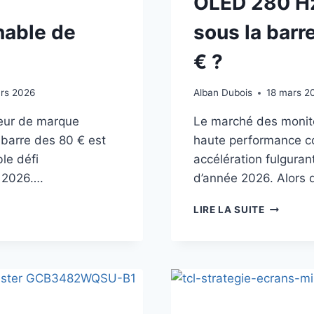
OLED 280 Hz
nable de
sous la barr
€ ?
rs 2026
Alban Dubois
18 mars 2
eur de marque
Le marché des monit
 barre des 80 € est
haute performance c
le défi
accélération fulgura
n 2026….
d’année 2026. Alors 
BON
LIRE LA SUITE
PLAN
75
AOC
AG276QZ
:
LE
QD-
OLED