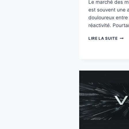
Le marché des mo
est souvent une 
douloureux entre l
réactivité. Pourta
L’ÉC
LIRE LA SUITE
IIYA
G-
MAS
GCB
B1
À
202€
:
L’AN
TARI
DU
21:9