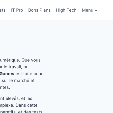
sts
IT Pro
Bons Plans
High Tech
Menu
 numérique. Que vous
 le travail, ou
 Games
est faite pour
 sur le marché et
entes.
nt élevés, et les
omplexe. Dans cette
paratifs, et des tests