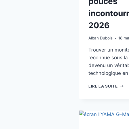
pouces
incontour
2026
Alban Dubois
18 ma
Trouver un monit
reconnue sous la
devenu un véritab
technologique e
MSI
LIRE LA SUITE
PRO
MP2
À
79
€
:
LE