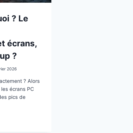
uoi ? Le
et écrans,
oup ?
vier 2026
xactement ? Alors
t les écrans PC
des pics de