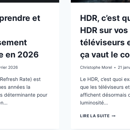
L’OLED
IMPRIMÉ
prendre et
HDR, c’est q
HDR sur vos
ssement
téléviseurs 
e en 2026
ça vaut le c
vrier 2026
Christophe Morel
21 jan
Refresh Rate) est
Le HDR, c’est quoi e
es années la
que les téléviseurs e
us déterminante pour
affichent désormais 
 en…
luminosité…
HDR,
LIRE LA SUITE
C’EST
PRENDRE
QUOI