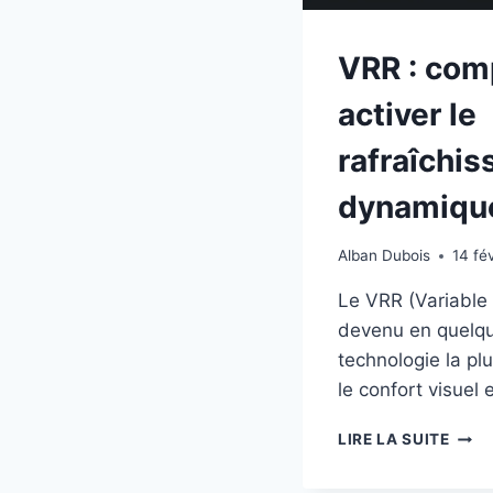
VRR : com
activer le
rafraîchi
dynamiqu
Alban Dubois
14 fé
Le VRR (Variable 
devenu en quelqu
technologie la pl
le confort visuel
VRR
LIRE LA SUITE
:
COM