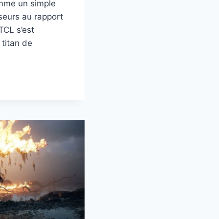
mme un simple
seurs au rapport
 TCL s’est
titan de
RIE
AGE
IE