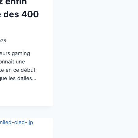
 enfin
e des 400
026
eurs gaming
onnaît une
nte en ce début
que les dalles…
D2