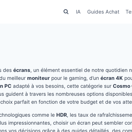
IA
Guides Achat
Te
rs des
écrans
, un élément essentiel de notre quotidien
 du meilleur
moniteur
pour le gaming, d’un
écran 4K
pour
an PC
adapté à vos besoins, cette catégorie sur
Cosmo
us guident à travers les nombreuses options disponibles
e choix parfait en fonction de votre budget et de vos att
echnologiques comme le
HDR
, les taux de rafraîchisseme
plus impressionnantes, choisir un écran peut sembler c
ions vos décisions grâce à des guides détaillés, des com