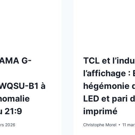
280
HZ
AN
ENFIN
SOUS
CES
LA
NTOURNABLE
BARRE
DES
400
€
IYAMA G-
TCL et l’indu
?
l’affichage :
WQSU-B1 à
hégémonie d
anomalie
LED et pari 
u 21:9
imprimé
rs 2026
Christophe Morel
11 ma