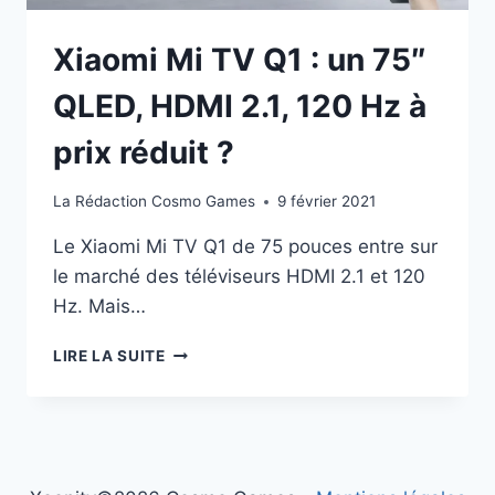
!
Xiaomi Mi TV Q1 : un 75″
QLED, HDMI 2.1, 120 Hz à
prix réduit ?
La Rédaction Cosmo Games
9 février 2021
Le Xiaomi Mi TV Q1 de 75 pouces entre sur
le marché des téléviseurs HDMI 2.1 et 120
Hz. Mais…
XIAOMI
LIRE LA SUITE
MI
TV
Q1
:
UN
75″