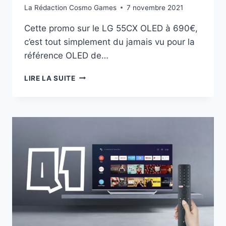
La Rédaction Cosmo Games
7 novembre 2021
Cette promo sur le LG 55CX OLED à 690€,
c’est tout simplement du jamais vu pour la
référence OLED de…
PROMO
LIRE LA SUITE
LG
55CX
OLED
À
690€
:
HDMI
2.1
ET
120
HZ,
À
SAISIR
VITE