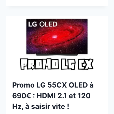
PA32UCR
:
4K
IPS
ET
RÉTROÉCLAIRAGE
MINI
LED
SUR
576
ZONES
Promo LG 55CX OLED à
690€ : HDMI 2.1 et 120
Hz, à saisir vite !