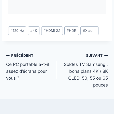
Étiquettes
#
120 Hz
#
4K
#
HDMI 2.1
#
HDR
#
Xiaomi
de
la
publication :
Navigation
PRÉCÉDENT
SUIVANT
Ce PC portable a-t-il
Soldes TV Samsung :
de
assez d’écrans pour
bons plans 4K / 8K
l’article
vous ?
QLED, 50, 55 ou 65
pouces