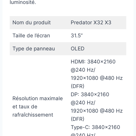
luminosité.
Nom du produit
Predator X32 X3
Taille de l’écran
31.5”
Type de panneau
OLED
HDMI: 3840×2160
@240 Hz/
1920×1080 @480 Hz
(DFR)
DP: 3840×2160
Résolution maximale
@240 Hz/
et taux de
1920×1080 @480 Hz
rafraîchissement
(DFR)
Type-C: 3840×2160
@240 Hz/