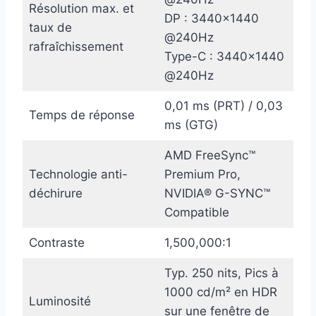
Résolution max. et
DP : 3440×1440
taux de
@240Hz
rafraîchissement
Type-C : 3440×1440
@240Hz
0,01 ms (PRT) / 0,03
Temps de réponse
ms (GTG)
AMD FreeSync™
Technologie anti-
Premium Pro,
déchirure
NVIDIA® G-SYNC™
Compatible
Contraste
1,500,000:1
Typ. 250 nits, Pics à
1000 cd/m² en HDR
Luminosité
sur une fenêtre de