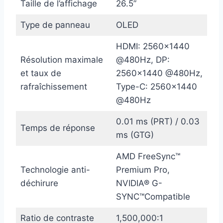
Taille de l’affichage
26.5”
Type de panneau
OLED
HDMI: 2560×1440
Résolution maximale
@480Hz, DP:
et taux de
2560×1440 @480Hz,
rafraîchissement
Type-C: 2560×1440
@480Hz
0.01 ms (PRT) / 0.03
Temps de réponse
ms (GTG)
AMD FreeSync™
Technologie anti-
Premium Pro,
déchirure
NVIDIA® G-
SYNC™Compatible
Ratio de contraste
1,500,000:1