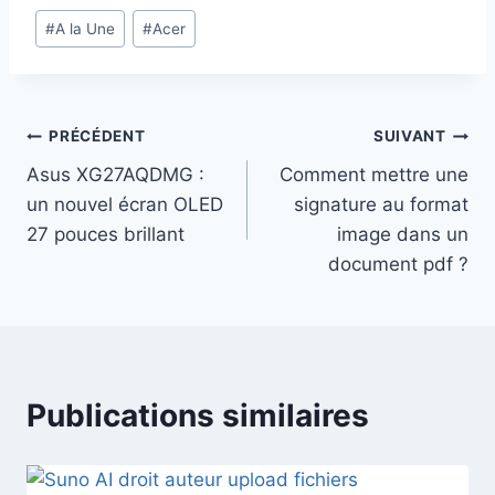
Étiquettes
#
A la Une
#
Acer
de
la
publication :
Navigation
PRÉCÉDENT
SUIVANT
Asus XG27AQDMG :
Comment mettre une
de
un nouvel écran OLED
signature au format
l’article
27 pouces brillant
image dans un
document pdf ?
Publications similaires