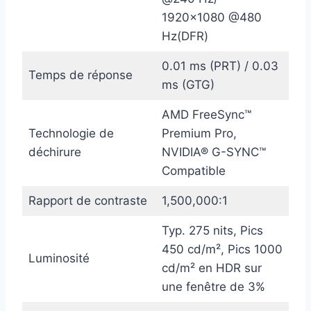
1920×1080 @480
Hz(DFR)
0.01 ms (PRT) / 0.03
Temps de réponse
ms (GTG)
AMD FreeSync™
Technologie de
Premium Pro,
déchirure
NVIDIA® G-SYNC™
Compatible
Rapport de contraste
1,500,000:1
Typ. 275 nits, Pics
450 cd/m², Pics 1000
Luminosité
cd/m² en HDR sur
une fenêtre de 3%