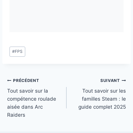
Étiquettes
#
FPS
de
la
publication :
Navigation
PRÉCÉDENT
SUIVANT
Tout savoir sur la
Tout savoir sur les
de
compétence roulade
familles Steam : le
l’article
aisée dans Arc
guide complet 2025
Raiders