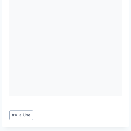
Étiquettes
#
A la Une
de
la