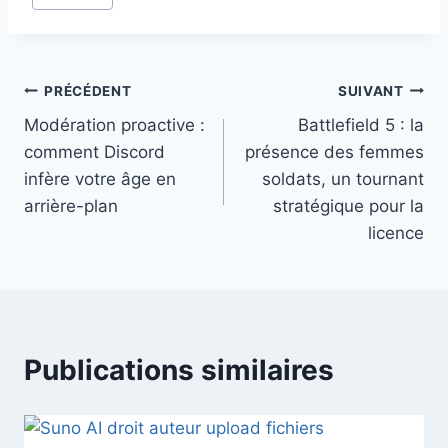
de
la
publication :
Navigation
PRÉCÉDENT
SUIVANT
Modération proactive :
Battlefield 5 : la
de
comment Discord
présence des femmes
l’article
infère votre âge en
soldats, un tournant
arrière-plan
stratégique pour la
licence
Publications similaires