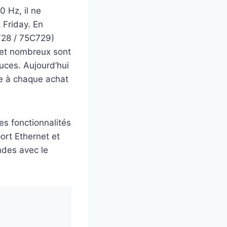
 Hz, il ne
 Friday. En
728 / 75C729)
e et nombreux sont
uces. Aujourd’hui
me à chaque achat
es fonctionnalités
port Ethernet et
ndes avec le