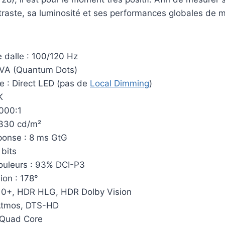
raste, sa luminosité et ses performances globales de m
 dalle : 100/120 Hz
 VA (Quantum Dots)
e : Direct LED (pas de
Local Dimming
)
K
5000:1
 330 cd/m²
ponse : 8 ms GtG
 bits
uleurs : 93% DCI-P3
ion : 178°
0+, HDR HLG, HDR Dolby Vision
 Atmos, DTS-HD
 Quad Core