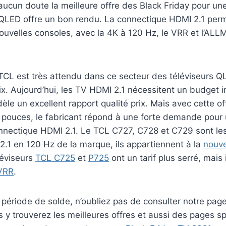
aucun doute la meilleure offre des Black Friday pour u
 QLED offre un bon rendu. La connectique HDMI 2.1 perm
uvelles consoles, avec la 4K à 120 Hz, le VRR et l’ALL
 TCL est très attendu dans ce secteur des téléviseurs 
rix. Aujourd’hui, les TV HDMI 2.1 nécessitent un budget 
èle un excellent rapport qualité prix. Mais avec cette of
 pouces, le fabricant répond à une forte demande pour
nnectique HDMI 2.1. Le TCL C727, C728 et C729 sont le
2.1 en 120 Hz de la marque, ils appartiennent à la
nouv
léviseurs
TCL C725
et
P725
ont un tarif plus serré, mais
VRR
.
période de solde, n’oubliez pas de consulter notre page 
s y trouverez les meilleures offres et aussi des pages s