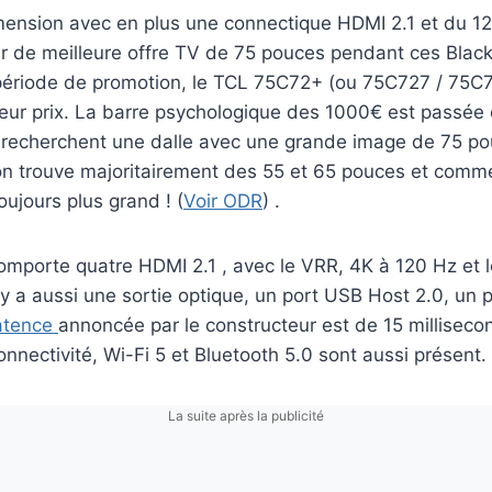
mension avec en plus une connectique HDMI 2.1 et du 120
ir de meilleure offre TV de 75 pouces pendant ces Black
période de promotion, le TCL 75C72+ (ou 75C727 / 75C
lleur prix. La barre psychologique des 1000€ est passé
i recherchent une dalle avec une grande image de 75 po
 on trouve majoritairement des 55 et 65 pouces et com
ujours plus grand ! (
Voir ODR
) .
mporte quatre HDMI 2.1 , avec le VRR, 4K à 120 Hz et l
Il y a aussi une sortie optique, un port USB Host 2.0, un 
atence
annoncée par le constructeur est de 15 milliseco
nnectivité, Wi-Fi 5 et Bluetooth 5.0 sont aussi présent.
La suite après la publicité