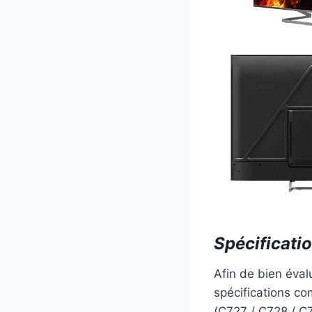
Spécificati
Afin de bien éval
spécifications co
(C727 / C728 / C7