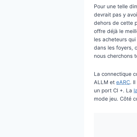
Pour une telle di
devrait pas y avo
dehors de cette 
offre déjà le mei
les acheteurs qu
dans les foyers,
nous cherchons to
La connectique co
ALLM et
eARC
. 
un port CI +. La
l
mode jeu. Côté co