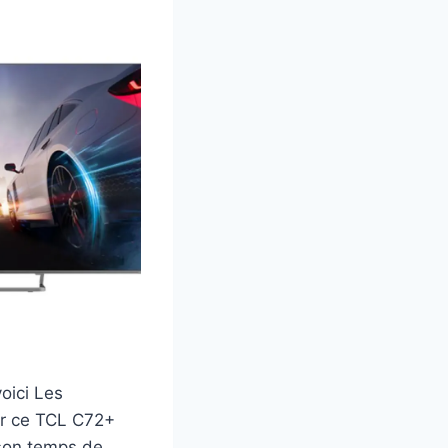
oici Les
ur ce TCL C72+
 son temps de