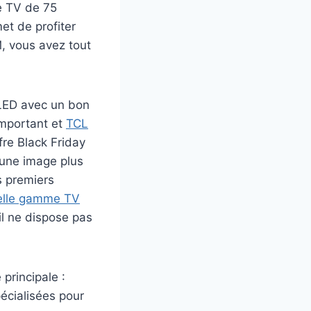
ne TV de 75
et de profiter
M, vous avez tout
QLED avec un bon
important et
TCL
fre Black Friday
 une image plus
s premiers
elle gamme TV
 il ne dispose pas
principale :
pécialisées pour