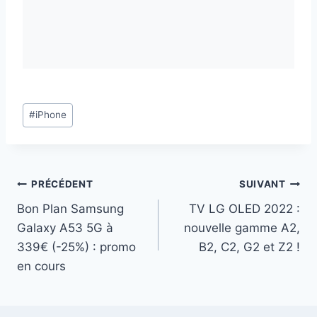
Étiquettes
#
iPhone
de
la
publication :
Navigation
PRÉCÉDENT
SUIVANT
Bon Plan Samsung
TV LG OLED 2022 :
de
Galaxy A53 5G à
nouvelle gamme A2,
l’article
339€ (-25%) : promo
B2, C2, G2 et Z2 !
en cours